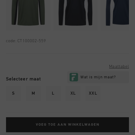
code:
CT100002-559
Maattabel
Selecteer maat
S
M
L
XL
XXL
VOEG TOE AAN WINKELWAGEN