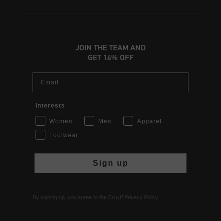
JOIN THE TEAM AND
GET 14% OFF
Email
Interests
Women
Men
Apparel
Footwear
Sign up
By signing up, you agree to the Cruyff
Privacy Policy
.