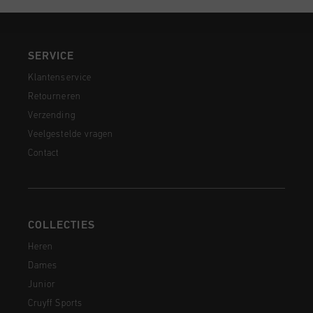
SERVICE
Klantenservice
Retourneren
Verzending
Veelgestelde vragen
Contact
COLLECTIES
Heren
Dames
Junior
Cruyff Sports