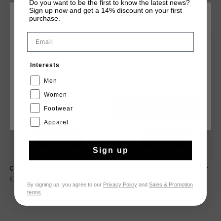
Do you want to be the first to know the latest news?
Sign up now and get a 14% discount on your first
DIT VIND JE MISSCHIEN OOK LEUK
purchase.
KIES JE LOCATIE EN TAAL
Email
sale
sale
Nederland
Interests
Nederlands
Men
Women
Footwear
CANCEL
KIEZEN
Apparel
Sign up
Cruyff Training Shirt Senior
Cruyff Tech Turn Shirt Senior
€ 9,95
€ 14,95
€ 14,95
€ 19,95
By signing up, you agree to our
Privacy Policy
and
Sales & Promotion
terms
.
...
...