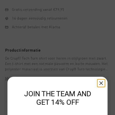
Gratis verzending vanaf €79,95
14 dagen eenvoudig retourneren
Achteraf betalen met Klarna
Productinformatie
De Cruyff Tech Turn shirt voor heren in olijfgroen met zwart.
Een t-shirt met een normale pasvorm en korte mouwen. Het
polyester materiaal is voorzien van Cruyff Turn technologie
en is ademend, vochtafdrijvend, temperatuurregulerend en
Meer informatie
sneldrogend. Het zachte materiaal zorgt dat het shirt niet
langs de huid schuurt tijdens inspanning. Verrijkt met twee
contrasterende zijpanelen en een silicone C-Lion logo op de
JOIN THE TEAM AND
borst en rug.
GET 14% OFF