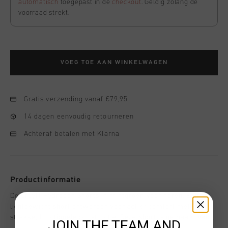
automatisch
toegepast in de
checkout
. Geldig zolang de
voorraad strekt.
VOEG TOE AAN WINKELWAGEN
Gratis verzending vanaf €79,95
14 dagen eenvoudig retourneren
Achteraf betalen met Klarna
Productinformatie
De Cruyff Hydrogen Shorts in mintgroen voor heren. Een
lichtgewicht short ontworpen voor actief comfort met een
strakke, functionele constructie. Deze short is gemaakt van
JOIN THE TEAM AND