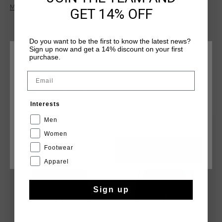
95% polyester en 5% elastaan en heeft een tailleband met
Meer informatie
GET 14% OFF
een omgeslagen trekkoord, schuine zakken zonder rits en
een merklabel in het midden van de tailleband. Het Cruyff-
logo is aangebracht in de vorm van een zilverkleurige,
Do you want to be the first to know the latest news?
reflecterende C-leeuw op het linkerbeen.
Sign up now and get a 14% discount on your first
purchase.
KIES JE LOCATIE EN TAAL
Email
Nederland
DIT VIND JE MISSCHIEN OOK LEUK
Interests
Nederlands
Men
2 for 35
2 for 35
Women
Footwear
CANCEL
KIEZEN
Apparel
Sign up