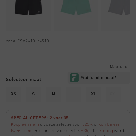
code:
CSA261016-510
Maattabel
Selecteer maat
XS
S
M
L
XL
XXL
SPECIAL OFFERS: 2 voor 35
Koop één item
uit deze selectie voor
€25,-
, of
combineer
twee items
en score ze voor slechts
€35,-
. De
korting
wordt