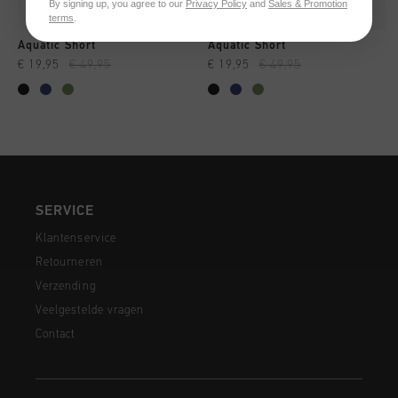
By signing up, you agree to our
Privacy Policy
and
Sales & Promotion
terms
.
Aquatic Short
Aquatic Short
€ 19,95
€ 49,95
€ 19,95
€ 49,95
SERVICE
Klantenservice
Retourneren
Verzending
Veelgestelde vragen
Contact