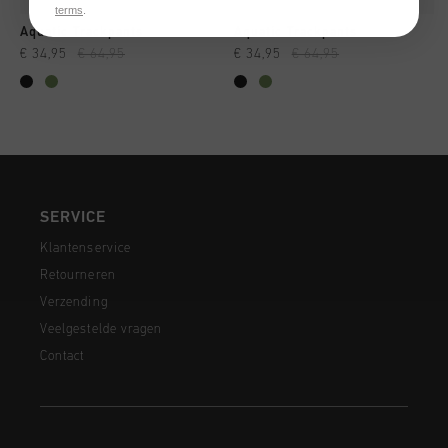
terms
.
Aquatic Trackpants
Aquatic Trackpants
€ 34,95
€ 64,95
€ 34,95
€ 64,95
SERVICE
Klantenservice
Retourneren
Verzending
Veelgestelde vragen
Contact