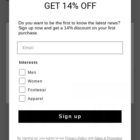
elastaan en heeft een gestikte tailleband, een open
GET 14% OFF
enkelopening en verborgen zijritsen voor een strakke
afwerking. Het Cruyff-logo is aangebracht met een zwarte C-
leeuw op het rechterbeen en een badge op het linkerbeen.
Do you want to be the first to know the latest news?
Sign up now and get a 14% discount on your first
purchase.
KIES JE LOCATIE EN TAAL
Email
Nederland
DIT VIND JE MISSCHIEN OOK LEUK
Interests
Nederlands
Men
sale
sale
Women
Footwear
CANCEL
KIEZEN
Apparel
Sign up
By signing up, you agree to our
Privacy Policy
and
Sales & Promotion