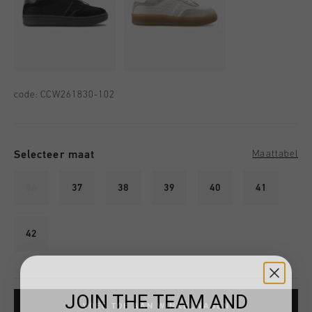
code:
CCW261830-102
Selecteer maat
Maattabel
36
37
38
39
40
41
42
JOIN THE TEAM AND
VOEG TOE AAN WINKELWAGEN