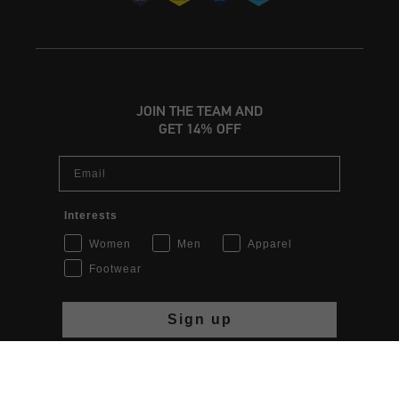
JOIN THE TEAM AND
GET 14% OFF
Email
Interests
Women
Men
Apparel
NL | € EUR
Footwear
Login
Sign up
Klantenservice
By signing up, you agree to the Cruyff
Privacy Policy
.