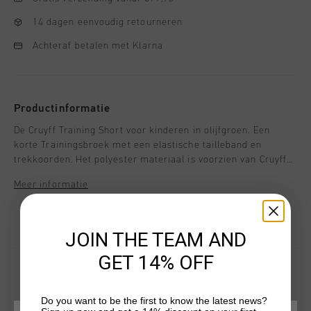
14 dagen eenvoudig retourneren
Achteraf betalen met Klarna
Productinformatie
De Cruyff Training Short voor kinderen in olijfgroen. Een
korte Trainingsbroek met een elastische tailleband en
trekkoorden. Het polyester materiaal is voorzien van Cruyff
Turn technologie en is ademend, vochtafdrijvend,
Meer informatie
temperatuurregulerend en sneldrogend. Het zachte materiaal
zorgt dat het shirt niet langs de huid schuurt tijdens
inspanning. Verrijkt met een silicone C-Lion logo op het
linkerbeen.
JOIN THE TEAM AND
GET 14% OFF
Do you want to be the first to know the latest news?
DIT VIND JE MISSCHIEN OOK LEUK