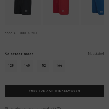
code:
CT100014-503
Selecteer maat
Maattabel
128
140
152
164
VOEG TOE AAN WINKELWAGEN
Gratis verzending vanaf €79,95