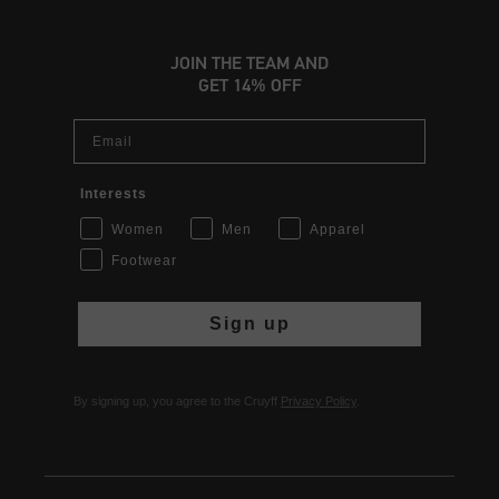
JOIN THE TEAM AND
GET 14% OFF
Email
Interests
Women
Men
Apparel
Footwear
Sign up
By signing up, you agree to the Cruyff
Privacy Policy
.