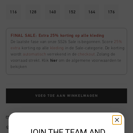
116
128
140
152
164
176
FINAL SALE: Extra 25% korting op alle kleding
De laatste fase van onze SS26 Sale is begonnen. Score
25%
extra
korting op alle
kleding
in de Sale-categorie. De korting
wordt
automatisch
verrekend in de
checkout
. Zolang de
voorraad strekt. Klik
hier
om de algemene voorwaarden te
bekijken
VOEG TOE AAN WINKELWAGEN
Gratis verzending vanaf €79,95
14 dagen eenvoudig retourneren
JOIN THE TEAM AND