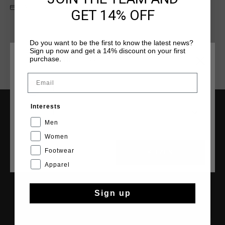
Achteraf betalen met Klarna
GET 14% OFF
Do you want to be the first to know the latest news?
Sign up now and get a 14% discount on your first
purchase.
KIES JE LOCATIE EN TAAL
Email
Nederland
Interests
Nederlands
SERVICE
Men
Women
Klantenservice
Retourneren
Footwear
CANCEL
KIEZEN
Verzending
Apparel
Veelgestelde vragen
Contact
Sign up