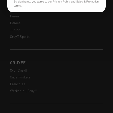
By signing up, you agree to our
Privacy Policy
and
Sales & Promotion
terms
.
COLLECTIES
Heren
Dames
Junior
Cruyff Sports
CRUYFF
Over Cruyff
Onze winkels
Franchise
Werken bij Cruyff