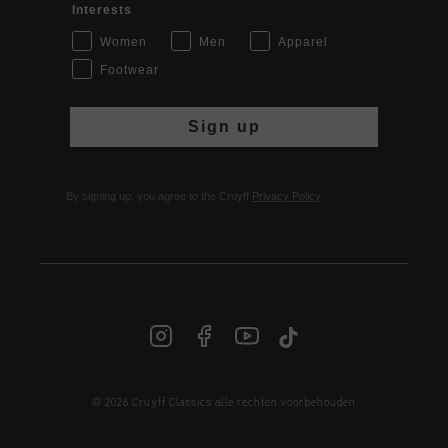
Interests
Women
Men
Apparel
Footwear
Sign up
By signing up, you agree to the Cruyff
Privacy Policy
.
© 2026 Cruyff Classics alle rechten voorbehouden
NL | € EUR