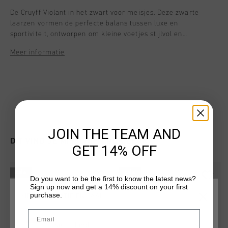
De Cruyff Violant in het zwart voor meisjes. Deze zwarte
laarzen vormen de perfecte balans tussen luxe en
sportiviteit, ontworpen om kleine voetjes stijlvol en
comfortabel te kleden. Deze prachtige laarzen zijn gemaakt
Meer informatie
van eersteklas leer en bieden duurzaamheid en een verfijnde
look. Met hun comfortabele pasvorm en veelzijdige design,
dat moeiteloos te combineren is met zowel sportieve als
casual outfits, zijn ze de ideale keuze voor elke gelegenheid.
JOIN THE TEAM AND
DIT VIND JE MISSCHIEN OOK LEUK
GET 14% OFF
sale
sale
Do you want to be the first to know the latest news?
Sign up now and get a 14% discount on your first
purchase.
KIES JE LOCATIE EN TAAL
Email
Nederland