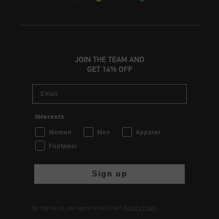
JOIN THE TEAM AND
GET 14% OFF
Email
Interests
Women
Men
Apparel
Footwear
Sign up
By signing up, you agree to the Cruyff
Privacy Policy
.