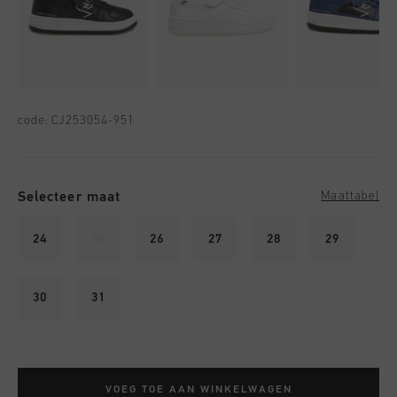
code:
CJ253054-951
Selecteer maat
Maattabel
24
25
26
27
28
29
30
31
VOEG TOE AAN WINKELWAGEN