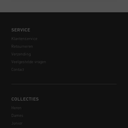
SERVICE
Klantenservice
Retourneren
Verzending
Veelgestelde vragen
Contact
COLLECTIES
Heren
Dames
Junior