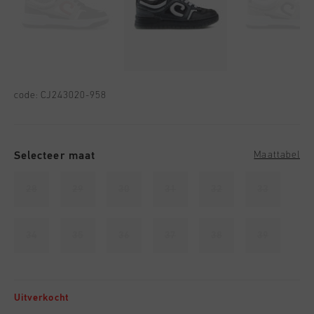
code:
CJ243020-958
Selecteer maat
Maattabel
28
29
30
31
32
33
34
35
36
37
38
39
Uitverkocht