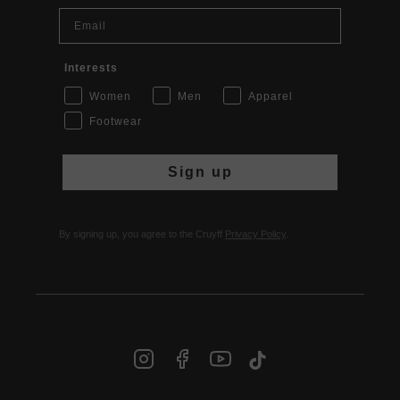
Email
Interests
Women
Men
Apparel
Footwear
Sign up
By signing up, you agree to the Cruyff
Privacy Policy
.