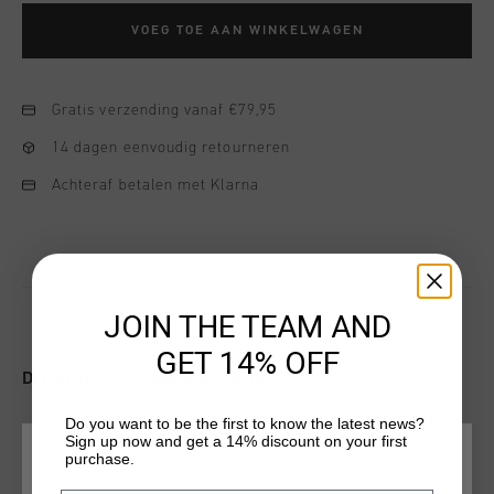
VOEG TOE AAN WINKELWAGEN
Gratis verzending vanaf €79,95
14 dagen eenvoudig retourneren
Achteraf betalen met Klarna
JOIN THE TEAM AND
GET 14% OFF
DIT VIND JE MISSCHIEN OOK LEUK
Do you want to be the first to know the latest news?
Sign up now and get a 14% discount on your first
sale
sale
purchase.
KIES JE LOCATIE EN TAAL