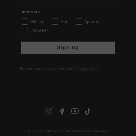
Interests
Women
Men
Apparel
Footwear
Sign up
By signing up, you agree to the Cruyff
Privacy Policy
.
© 2026 Cruyff Classics alle rechten voorbehouden
NL | € EUR