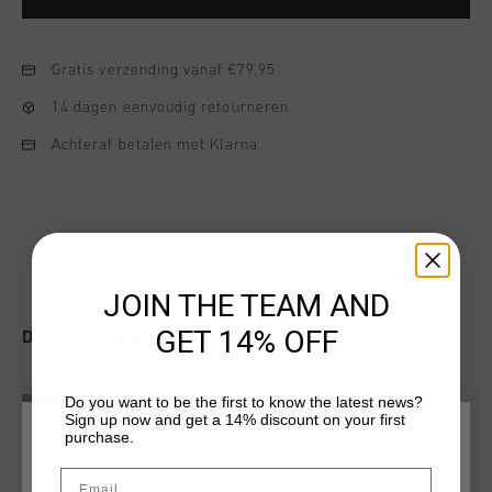
Gratis verzending vanaf €79,95
14 dagen eenvoudig retourneren
Achteraf betalen met Klarna
JOIN THE TEAM AND
GET 14% OFF
DIT VIND JE MISSCHIEN OOK LEUK
Do you want to be the first to know the latest news?
sale
sale
Sign up now and get a 14% discount on your first
purchase.
KIES JE LOCATIE EN TAAL
Email