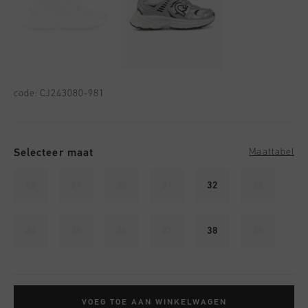
code:
CJ243080-981
Selecteer maat
Maattabel
28
29
30
31
32
33
34
35
36
37
38
39
VOEG TOE AAN WINKELWAGEN