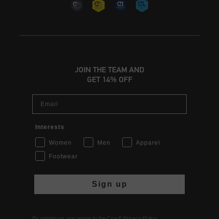
JOIN THE TEAM AND
GET 14% OFF
Email
Interests
Women
Men
Apparel
Footwear
Sign up
By signing up, you agree to the Cruyff
Privacy Policy
.