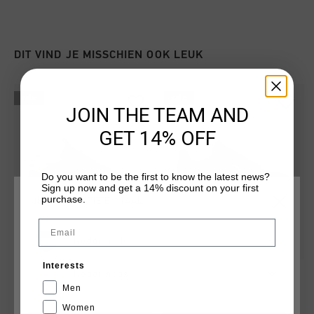
DIT VIND JE MISSCHIEN OOK LEUK
sale
sale
JOIN THE TEAM AND
GET 14% OFF
Do you want to be the first to know the latest news?
Sign up now and get a 14% discount on your first
purchase.
KIES JE LOCATIE EN TAAL
Email
Nederland
Interests
Endorsed Tennis
Collegam
Nederlands
€ 26,95
€ 89,95
€ 44,95
€ 89,95
Men
Women