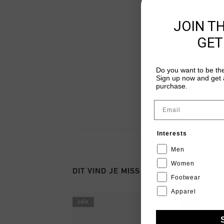
JOIN T
GET
Do you want to be the
Sign up now and get a
purchase.
Email
Interests
Men
Women
DIT VIND JE MISSCHIEN OOK LEUK
Footwear
Apparel
sale
sale