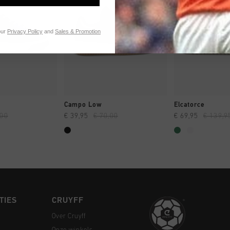
our
Privacy Policy
and
Sales & Promotion
 SHOPPEN
SNEL SHOPPEN
SNEL SH
Campo Low
Elcatorce
,00
€ 39,95
€ 70,00
€ 69,95
€ 139,9
TIES
CRUYFF
Over Cruyff