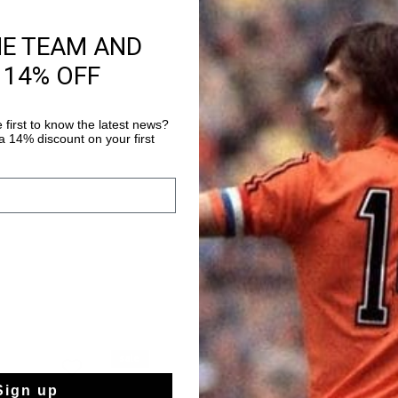
HE TEAM AND
Productinformatie
 14% OFF
De Cruyff Campo Low 
stijlvolle stap in de 
met ronde neus zijn p
 first to know the latest news?
graag buiten spelen o
 14% discount on your first
Meer informatie
buitenkant en textiel
trendy look. Dankzij
zool geniet je de hel
van texturen en mater
sale
sale
Sign up