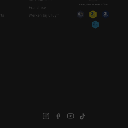
Onze winkels
Franchise
rts
Werken bij Cruyff