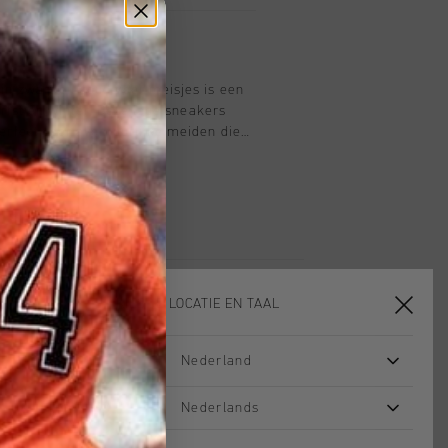
in zwart en goud voor meisjes is een
herfst en winter. Deze lage sneakers
erfect voor avontuurlijke meiden die
f wandelen in het park. De leren
en voering zorgen voor comfort en een
 de uitneembare binnenzool en rubberen
e dag van comfort. Verrijk met een mix
ialen.
KIES JE LOCATIE EN TAAL
Nederland
sale
sale
Nederlands