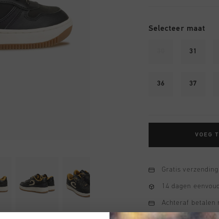
Selecteer maat
30
31
36
37
VOEG 
Gratis verzending
14 dagen eenvoud
Achteraf betalen