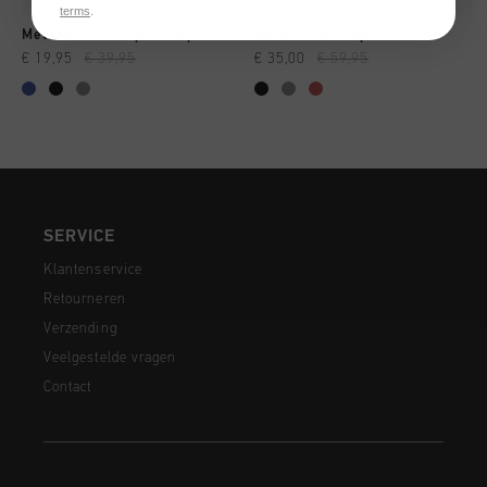
terms
.
Metabolic 1/4 Zip LS Top
Mellite Tracktop
€ 19,95
€ 39,95
€ 35,00
€ 59,95
SERVICE
Klantenservice
Retourneren
Verzending
Veelgestelde vragen
Contact