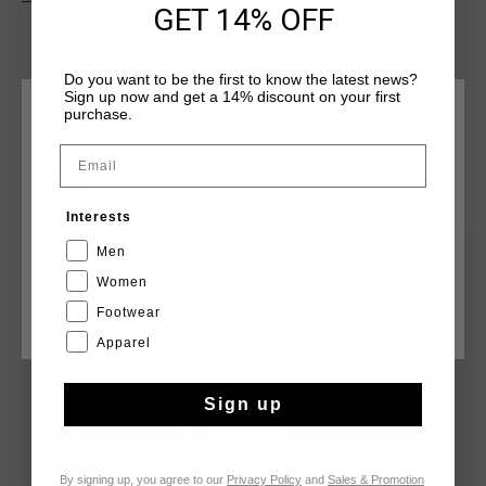
temperatuurregulerend en sneldrogend. De sweater is
GET 14% OFF
gevoerd met zachte poly fleece. De rits is voorzien van een
kinbeschermer. Verrijkt met een geborduurd C-Lion logo op
de borst en contrasterende panelen rond de schouders.
Do you want to be the first to know the latest news?
Sign up now and get a 14% discount on your first
purchase.
KIES JE LOCATIE EN TAAL
Email
Nederland
DIT VIND JE MISSCHIEN OOK LEUK
Interests
Nederlands
Men
sale
sale
Women
Footwear
CANCEL
KIEZEN
Apparel
Sign up
By signing up, you agree to our
Privacy Policy
and
Sales & Promotion