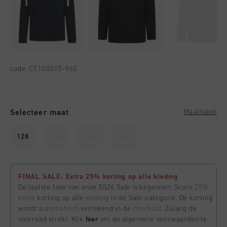
code:
CT100015-960
Selecteer maat
Maattabel
128
140
152
164
FINAL SALE: Extra 25% korting op alle kleding
De laatste fase van onze SS26 Sale is begonnen. Score
25%
extra
korting op alle
kleding
in de Sale-categorie. De korting
wordt
automatisch
verrekend in de
checkout
. Zolang de
voorraad strekt. Klik
hier
om de algemene voorwaarden te