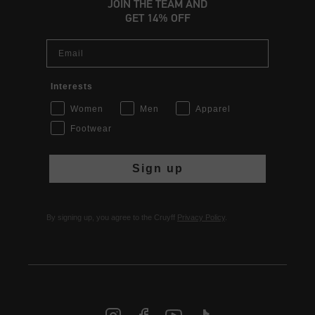
JOIN THE TEAM AND
GET 14% OFF
Email
Interests
Women
Men
Apparel
Footwear
Sign up
By signing up, you agree to the Cruyff
Privacy Policy
.