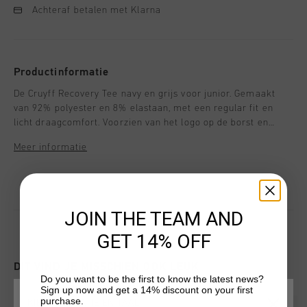
Achteraf betalen met Klarna
Productinformatie
De Cruyff Recovery Tee navy en grijs voor junior. Gemaakt
van 92% polyester en 8% elastaan, met een regular fit en
licht draagcomfort. Voorzien van het logo op de borst en
Cruyff-lettering op de rug - een moderne keuze voor sport of
Meer informatie
vrije tijd.
JOIN THE TEAM AND
GET 14% OFF
DIT VIND JE MISSCHIEN OOK LEUK
Do you want to be the first to know the latest news?
Sign up now and get a 14% discount on your first
purchase.
KIES JE LOCATIE EN TAAL