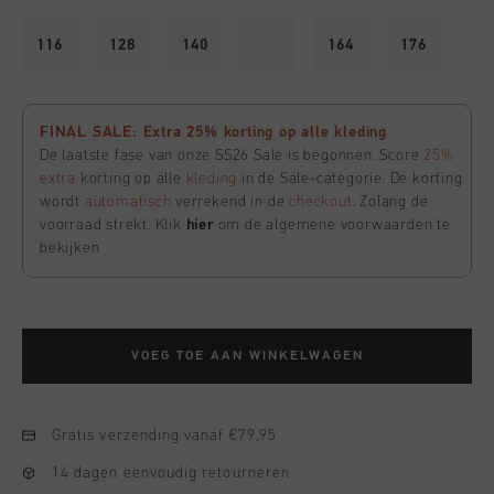
116
128
140
152
164
176
FINAL SALE: Extra 25% korting op alle kleding
De laatste fase van onze SS26 Sale is begonnen. Score
25%
extra
korting op alle
kleding
in de Sale-categorie. De korting
wordt
automatisch
verrekend in de
checkout
. Zolang de
voorraad strekt. Klik
hier
om de algemene voorwaarden te
bekijken
VOEG TOE AAN WINKELWAGEN
Gratis verzending vanaf €79,95
14 dagen eenvoudig retourneren