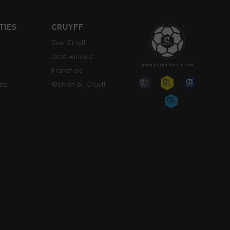
TIES
CRUYFF
Over Cruyff
Onze winkels
Franchise
rts
Werken bij Cruyff