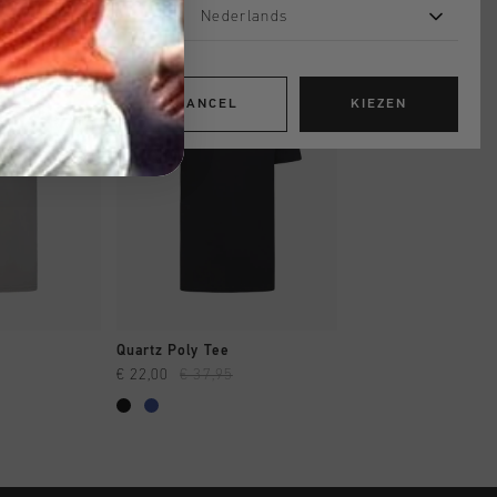
Nederlands
sale
sale
CANCEL
KIEZEN
OPPEN
SNEL SHOPPEN
SNEL SHOP
Quartz Poly Tee
Polo
€ 22,00
€ 37,95
€ 22,95
€ 44,95