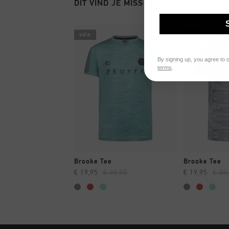
DIT VIND JE MISSCHIEN OOK LEUK
sale
sale
By signing up, you agree to 
terms
.
SNEL SHOPPEN
SNEL
Brooke Tee
Brooke Tee
€ 19,95
€ 39,95
€ 19,95
€ 39