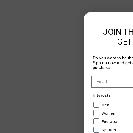
JOIN T
GET
Do you want to be the
Sign up now and get a
purchase.
Email
Interests
Men
Women
Footwear
Apparel