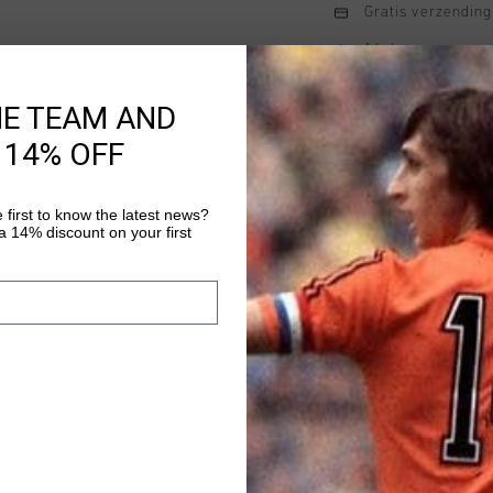
Gratis verzending
14 dagen eenvoud
Achteraf betalen
HE TEAM AND
 14% OFF
Productinformatie
 first to know the latest news?
De Cruyff Onyx Tee in 
 14% discount on your first
is gemaakt van 100% 
een geprint Cruyff Sp
iconische rugnummer 1
Meer informatie
zorgt voor comfort bi
gelegenheden.