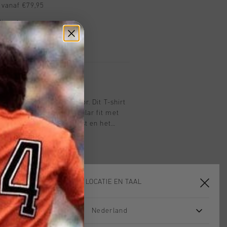
 vanaf €79,95
ig retourneren
 met Klarna
zwart en blauw voor junior. Dit T-shirt
katoen en heeft een regular fit met
orts-logo op de linkerborst en het
4 op de achterkant. De regular fit
j zowel actieve als casual
KIES JE LOCATIE EN TAAL
Nederland