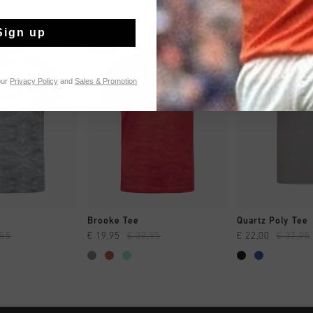
Sign up
sale
sale
our
Privacy Policy
and
Sales & Promotion
 SHOPPEN
SNEL SHOPPEN
SNEL SH
Brooke Tee
Quartz Poly Tee
,95
€ 19,95
€ 39,95
€ 22,00
€ 37,95