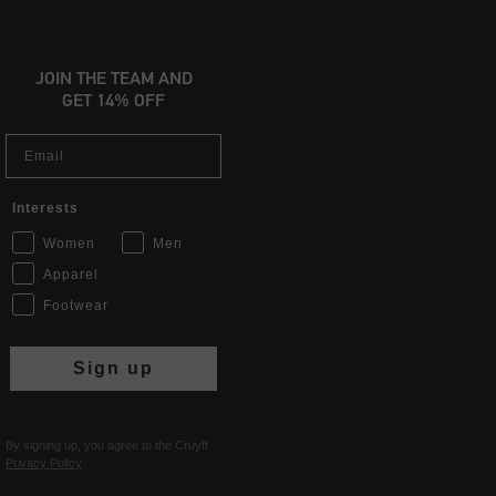
JOIN THE TEAM AND
GET 14% OFF
Email
Interests
Women
Men
Apparel
Footwear
Sign up
By signing up, you agree to the Cruyff
Privacy Policy
.