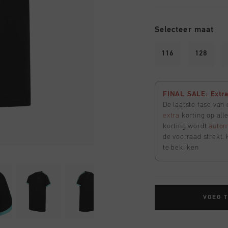
Selecteer maat
116
128
FINAL SALE: Extra 
De laatste fase van
extra
korting op all
korting wordt
autom
de voorraad strekt. 
te bekijken
VOEG 