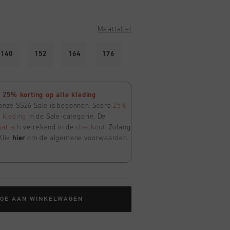
Maattabel
140
152
164
176
25% korting op alle kleding
 onze SS26 Sale is begonnen. Score
25%
e
kleding
in de Sale-categorie. De
atisch
verrekend in de
checkout
. Zolang
Klik
hier
om de algemene voorwaarden
TOE AAN WINKELWAGEN