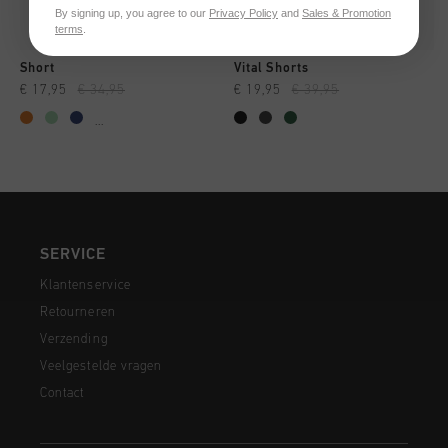
By signing up, you agree to our
Privacy Policy
and
Sales & Promotion
terms
.
Short
Vital Shorts
€ 17,95
€ 34,95
€ 19,95
€ 39,95
...
SERVICE
Klantenservice
Retourneren
Verzending
Veelgestelde vragen
Contact