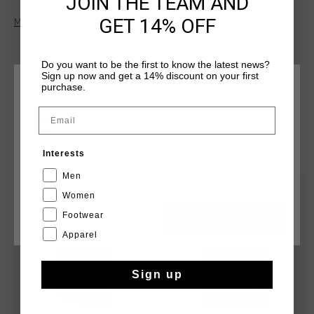
JOIN THE TEAM AND
look with ultimate comfort. Perfect for sports, training, or
GET 14% OFF
Meer informatie
casual wear, they are a versatile and stylish addition to any
wardrobe.
Do you want to be the first to know the latest news?
Sign up now and get a 14% discount on your first
purchase.
KIES JE LOCATIE EN TAAL
Email
Nederland
DIT VIND JE MISSCHIEN OOK LEUK
Interests
Nederlands
Men
sale
sale
Women
Footwear
CANCEL
KIEZEN
Apparel
Sign up