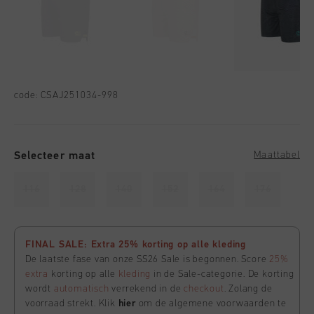
code:
CSAJ251034-998
Selecteer maat
Maattabel
116
128
140
152
164
176
FINAL SALE: Extra 25% korting op alle kleding
De laatste fase van onze SS26 Sale is begonnen. Score
25%
extra
korting op alle
kleding
in de Sale-categorie. De korting
wordt
automatisch
verrekend in de
checkout
. Zolang de
voorraad strekt. Klik
hier
om de algemene voorwaarden te