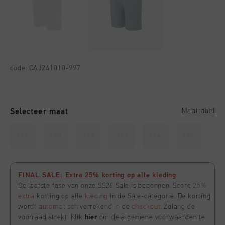
code:
CAJ241010-997
Selecteer maat
Maattabel
116
128
140
152
164
176
FINAL SALE: Extra 25% korting op alle kleding
De laatste fase van onze SS26 Sale is begonnen. Score
25%
extra
korting op alle
kleding
in de Sale-categorie. De korting
wordt
automatisch
verrekend in de
checkout
. Zolang de
voorraad strekt. Klik
hier
om de algemene voorwaarden te