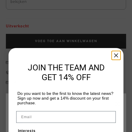
bekijken
Uitverkocht
VOEG TOE AAN WINKELWAGEN
Gratis verzending vanaf €79,95
JOIN THE TEAM AND
14 dagen eenvoudig retourneren
GET 14% OFF
Achteraf betalen met Klarna
Do you want to be the first to know the latest news?
Sign up now and get a 14% discount on your first
purchase.
KIES JE LOCATIE EN TAAL
Productinformatie
Email
Cruyff Digi-Dreamscapes shorts for juniors in black with goun
Nederland
accents. Shorts with an elastic waistband and drawstrings.
Interests
Made of cotton and polyester. The material is breathable,