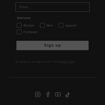
Email
Interests
Women
Men
Apparel
Footwear
Sign up
By signing up, you agree to the Cruyff
Privacy Policy
.