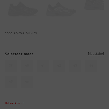
code:
CS253150-675
Selecteer maat
Maattabel
39
40
41
42
43
44
45
46
Uitverkocht