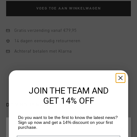
VOEG TOE AAN WINKELWAGEN
Gratis verzending vanaf €79,95
14 dagen eenvoudig retourneren
Achteraf betalen met Klarna
JOIN THE TEAM AND
GET 14% OFF
DIT VIND JE MISSCHIEN OOK LEUK
Do you want to be the first to know the latest news?
Sign up now and get a 14% discount on your first
sale
sale
purchase.
KIES JE LOCATIE EN TAAL