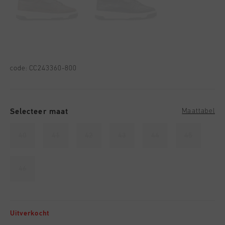
code:
CC243360-800
Selecteer maat
Maattabel
40
41
42
43
44
45
46
Uitverkocht