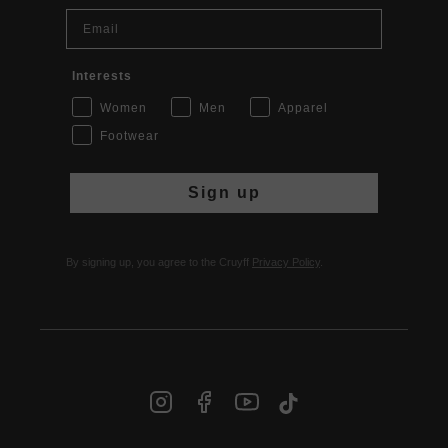
Email
Interests
Women
Men
Apparel
Footwear
Sign up
By signing up, you agree to the Cruyff
Privacy Policy
.