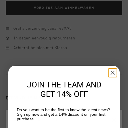
VOEG TOE AAN WINKELWAGEN
Gratis verzending vanaf €79,95
14 dagen eenvoudig retourneren
Achteraf betalen met Klarna
JOIN THE TEAM AND
GET 14% OFF
DIT VIND JE MISSCHIEN OOK LEUK
Do you want to be the first to know the latest news?
Sign up now and get a 14% discount on your first
sale
sale
purchase.
KIES JE LOCATIE EN TAAL