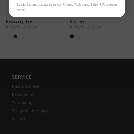
By signing up, you agree to our
Privacy Policy
and
Sales & Promotion
terms
.
Recovery Tee
Ore Tee
€ 22,00
€ 37,95
€ 23,00
€ 39,95
...
SERVICE
Klantenservice
Retourneren
Verzending
Veelgestelde vragen
Contact