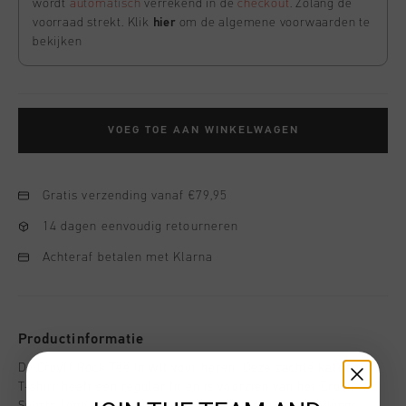
wordt
automatisch
verrekend in de
checkout
. Zolang de
voorraad strekt. Klik
hier
om de algemene voorwaarden te
bekijken
VOEG TOE AAN WINKELWAGEN
Gratis verzending vanaf €79,95
14 dagen eenvoudig retourneren
Achteraf betalen met Klarna
Productinformatie
De Cruyff Rock Tee in wit voor heren. Deze zachte katoenen
T-shirt heeft een regular fit en is voorzien van het Cruyff