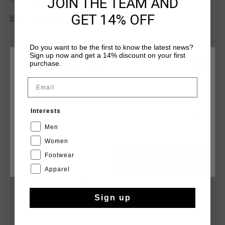
JOIN THE TEAM AND
Sports-logo op de linkerborst en op de rug. Een moderne
basic voor elke dag.
GET 14% OFF
Meer informatie
Do you want to be the first to know the latest news?
Sign up now and get a 14% discount on your first
purchase.
KIES JE LOCATIE EN TAAL
Email
Nederland
DIT VIND JE MISSCHIEN OOK LEUK
Interests
Nederlands
Men
sale
sale
Women
Footwear
CANCEL
KIEZEN
Apparel
Sign up