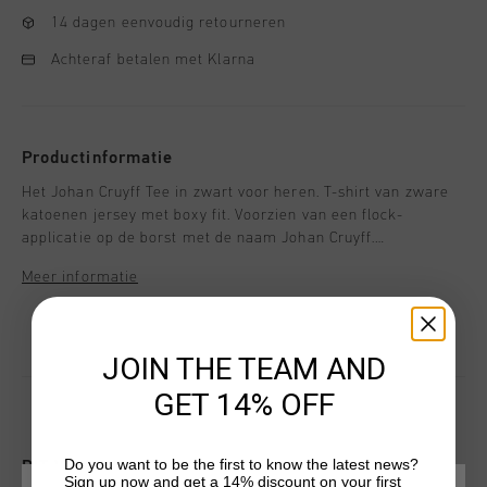
14 dagen eenvoudig retourneren
Achteraf betalen met Klarna
Productinformatie
Het Johan Cruyff Tee in zwart voor heren. T-shirt van zware
katoenen jersey met boxy fit. Voorzien van een flock-
applicatie op de borst met de naam Johan Cruyff.
Meer informatie
JOIN THE TEAM AND
GET 14% OFF
Do you want to be the first to know the latest news?
DIT VIND JE MISSCHIEN OOK LEUK
Sign up now and get a 14% discount on your first