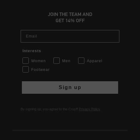
JOIN THE TEAM AND
GET 14% OFF
Email
Interests
Women
Men
Apparel
Footwear
Sign up
By signing up, you agree to the Cruyff
Privacy Policy
.