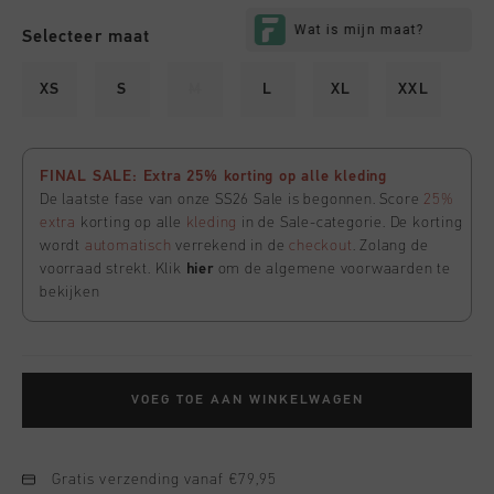
Selecteer maat
XS
S
M
L
XL
XXL
FINAL SALE: Extra 25% korting op alle kleding
De laatste fase van onze SS26 Sale is begonnen. Score
25%
extra
korting op alle
kleding
in de Sale-categorie. De korting
wordt
automatisch
verrekend in de
checkout
. Zolang de
voorraad strekt. Klik
hier
om de algemene voorwaarden te
bekijken
VOEG TOE AAN WINKELWAGEN
Gratis verzending vanaf €79,95