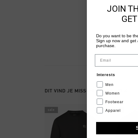
JOIN T
GET
Do you want to be the
Sign up now and get a
purchase.
Email
Interests
Men
DIT VIND JE MISSCHIEN OOK LEUK
Women
Footwear
sale
sale
Apparel