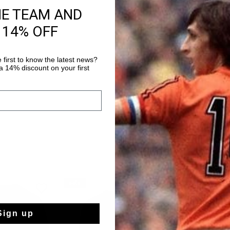
HE TEAM AND
Gratis verzending
 14% OFF
14 dagen eenvoud
 first to know the latest news?
Achteraf betalen
 14% discount on your first
sale
sale
Sign up