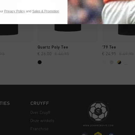
our
Privacy Policy
and
Sales & Promotion
 SHOPPEN
SNEL SHOPPEN
SNEL SH
Quartz Poly Tee
'79 Tee
,95
€ 26,00
€ 44,95
€ 24,95
€ 49,95
...
TIES
CRUYFF
Over Cruyff
Onze winkels
Franchise