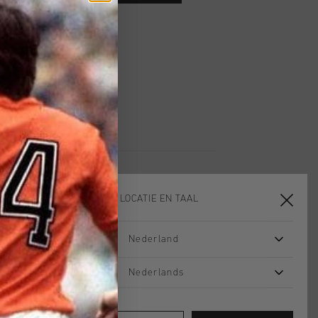
 vanaf €79,95
ig retourneren
 met Klarna
KIES JE LOCATIE EN TAAL
Nederland
sale
sale
Nederlands