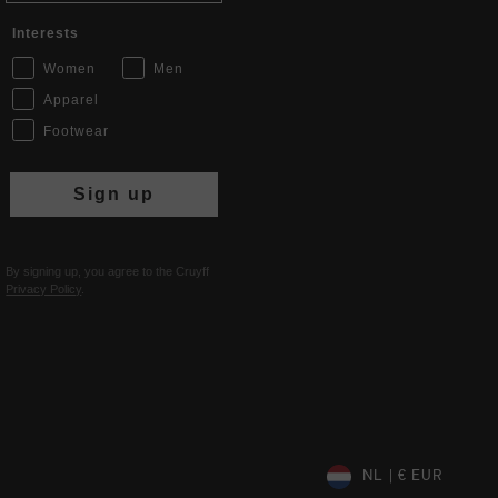
Interests
Women
Men
Apparel
Footwear
Sign up
By signing up, you agree to the Cruyff
Privacy Policy
.
NL | € EUR