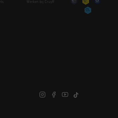
rts
Werken bij Cruyff