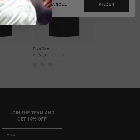
CANCEL
KIEZEN
OPPEN
SNEL SHOPPEN
SNEL SHOP
Tiva Tee
Creditos Tee
€ 22,95
€ 44,95
€ 24,95
€ 49,95
...
...
JOIN THE TEAM AND
GET 14% OFF
Email