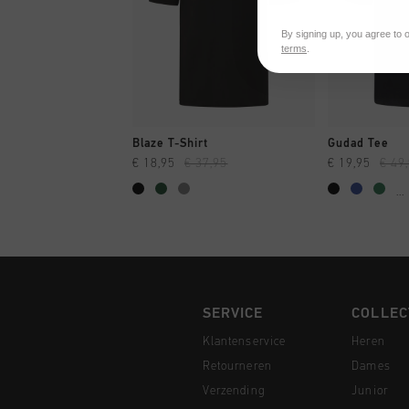
By signing up, you agree to 
terms
.
SNEL SHOPPEN
SNEL
Blaze T-Shirt
Gudad Tee
€ 18,95
€ 37,95
€ 19,95
€ 49
...
SERVICE
COLLEC
Klantenservice
Heren
Retourneren
Dames
Verzending
Junior