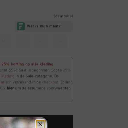
Maattabel
M
L
XL
XXL
25% korting op alle kleding
 onze SS26 Sale is begonnen. Score
25%
e
kleding
in de Sale-categorie. De
atisch
verrekend in de
checkout
. Zolang
Klik
hier
om de algemene voorwaarden
TOE AAN WINKELWAGEN