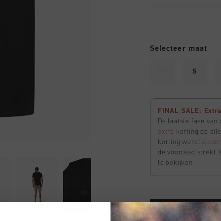
Selecteer maat
XS
S
FINAL SALE: Extra 
De laatste fase van
extra
korting op all
korting wordt
autom
de voorraad strekt. 
te bekijken
VOEG 