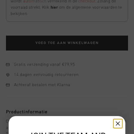
wordt
automatisch
verrekend in de
checkout
. Zolang de
voorraad strekt. Klik
hier
om de algemene voorwaarden te
bekijken
VOEG TOE AAN WINKELWAGEN
Gratis verzending vanaf €79,95
14 dagen eenvoudig retourneren
Achteraf betalen met Klarna
Productinformatie
Cruyff Montserrat Elevate Tee for men in black. A T-shirt with
a regular fit and short sleeves. Made of cotton and elastane.