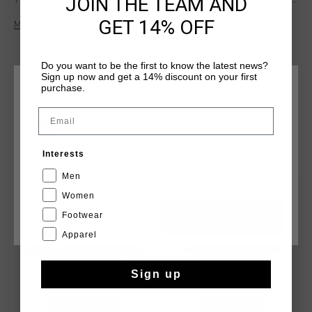
JOIN THE TEAM AND
The soft material keeps the shirt from rubbing along the skin
during any activity. Featuring reflective Cruyff Montserrat
GET 14% OFF
Meer informatie
branding on chest. And a colorful print of the mountain of
Montserrat. Composition: 95% cotton/5% elastane
Do you want to be the first to know the latest news?
Sign up now and get a 14% discount on your first
purchase.
KIES JE LOCATIE EN TAAL
Email
Nederland
DIT VIND JE MISSCHIEN OOK LEUK
Interests
Nederlands
Men
sale
sale
Women
Footwear
CANCEL
KIEZEN
Apparel
Sign up