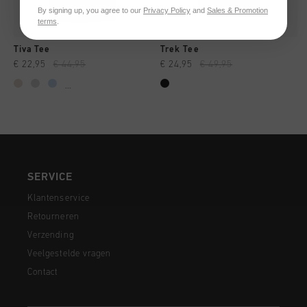
By signing up, you agree to our
Privacy Policy
and
Sales & Promotion
terms
.
Tiva Tee
Trek Tee
€ 22,95
€ 44,95
€ 24,95
€ 49,95
...
SERVICE
Klantenservice
Retourneren
Verzending
Veelgestelde vragen
Contact