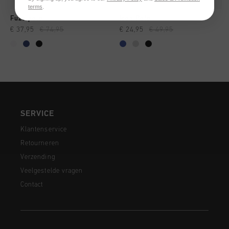
terms
.
Fuze polo
Icon Polo
€ 37,95
€ 74,95
€ 24,95
€ 49,95
SERVICE
Klantenservice
Retourneren
Verzending
Veelgestelde vragen
Contact