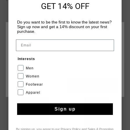
100% Cotton.
GET 14% OFF
Do you want to be the first to know the latest news?
Sign up now and get a 14% discount on your first
purchase.
KIES JE LOCATIE EN TAAL
Email
Nederland
DIT VIND JE MISSCHIEN OOK LEUK
Interests
Nederlands
Men
sale
sale
Women
Footwear
CANCEL
KIEZEN
Apparel
Sign up
By signing up, you agree to our
Privacy Policy
and
Sales & Promotion