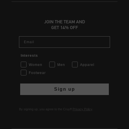
JOIN THE TEAM AND
GET 14% OFF
Email
Interests
Women
Men
Apparel
Footwear
Sign up
By signing up, you agree to the Cruyff
Privacy Policy
.