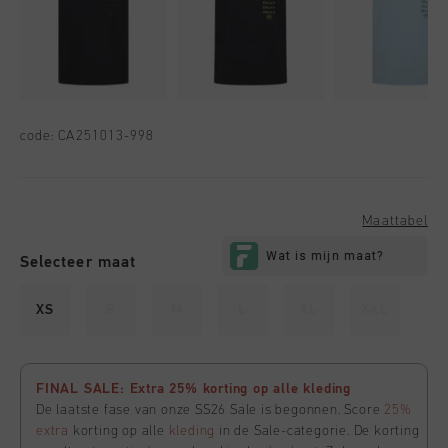
code:
CA251013-998
Maattabel
Selecteer maat
XS
S
M
L
XL
XXL
FINAL SALE: Extra 25% korting op alle kleding
De laatste fase van onze SS26 Sale is begonnen. Score
25%
extra
korting op alle
kleding
in de Sale-categorie. De korting