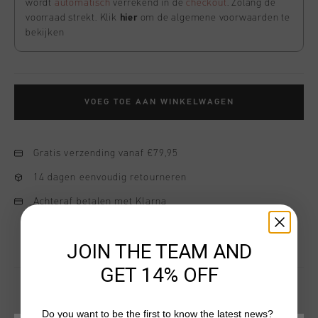
wordt
automatisch
verrekend in de
checkout
. Zolang de
voorraad strekt. Klik
hier
om de algemene voorwaarden te
bekijken
VOEG TOE AAN WINKELWAGEN
Gratis verzending vanaf €79,95
14 dagen eenvoudig retourneren
Achteraf betalen met Klarna
JOIN THE TEAM AND
GET 14% OFF
Do you want to be the first to know the latest news?