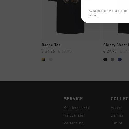
By signing up, you agree to 
terms
.
SNEL SHOPPEN
SNEL
Badge Tee
Glossy Chest 
€ 34,95
€ 69,95
€ 27,95
€ 54
SERVICE
COLLEC
Klantenservice
Heren
Retourneren
Dames
Verzending
Junior