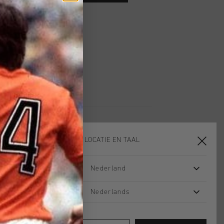
 vanaf €79,95
ig retourneren
 met Klarna
KIES JE LOCATIE EN TAAL
Nederland
sale
sale
Nederlands