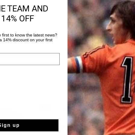
HE TEAM AND
Gratis verzending
 14% OFF
14 dagen eenvoud
 first to know the latest news?
Achteraf betalen
 14% discount on your first
sale
sale
Sign up