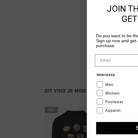
JOIN T
GET
Do you want to be the
Sign up now and get a
purchase.
Email
Interests
Men
DIT VIND JE MISSCHIEN OOK LEUK
Women
Footwear
sale
sale
Apparel