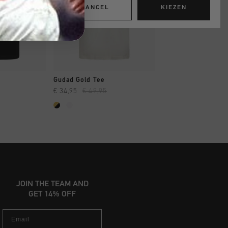
CANCEL
KIEZEN
OPPEN
SNEL SHOPPEN
SNEL SHOP
Gudad Gold Tee
C-Tee
€ 34,95
€ 49,95
€ 27,95
€ 54,95
...
JOIN THE TEAM AND
GET 14% OFF
Email