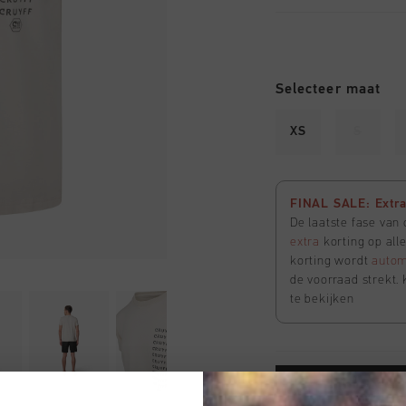
Selecteer maat
XS
S
FINAL SALE: Extra 
De laatste fase van
extra
korting op all
korting wordt
autom
de voorraad strekt. 
te bekijken
VOEG 