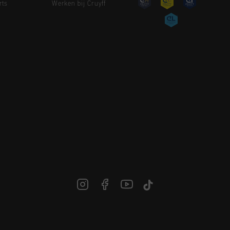
rts
Werken bij Cruyff