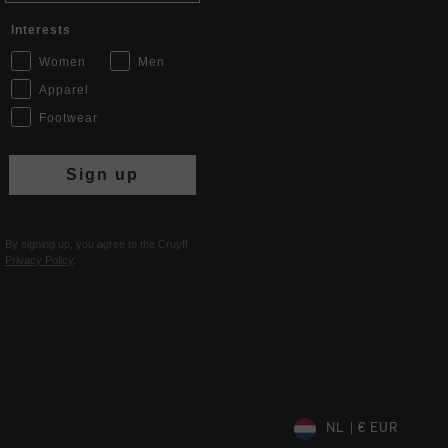
Interests
Women
Men
Apparel
Footwear
Sign up
By signing up, you agree to the Cruyff
Privacy Policy
.
NL | € EUR