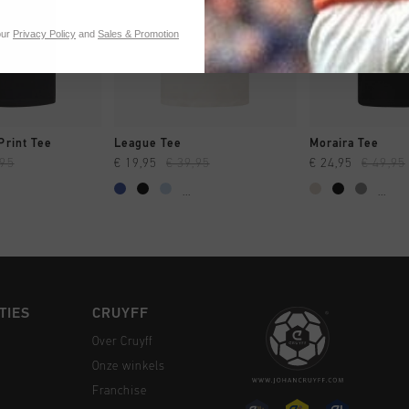
our
Privacy Policy
and
Sales & Promotion
 SHOPPEN
SNEL SHOPPEN
SNEL SH
Print Tee
League Tee
Moraira Tee
,95
€ 19,95
€ 39,95
€ 24,95
€ 49,95
...
...
TIES
CRUYFF
Over Cruyff
Onze winkels
Franchise