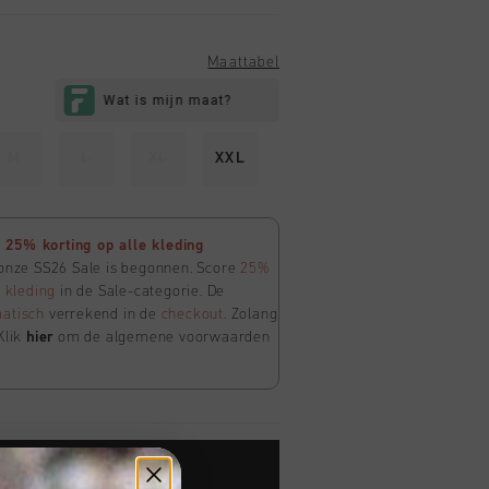
Maattabel
M
L
XL
XXL
25% korting op alle kleding
 onze SS26 Sale is begonnen. Score
25%
e
kleding
in de Sale-categorie. De
atisch
verrekend in de
checkout
. Zolang
Klik
hier
om de algemene voorwaarden
TOE AAN WINKELWAGEN