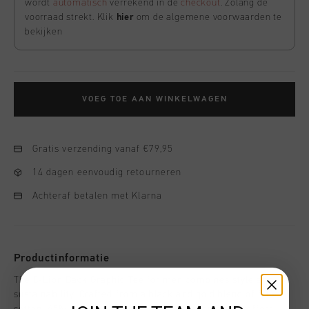
wordt
automatisch
verrekend in de
checkout
. Zolang de
voorraad strekt. Klik
hier
om de algemene voorwaarden te
bekijken
VOEG TOE AAN WINKELWAGEN
Gratis verzending vanaf €79,95
14 dagen eenvoudig retourneren
Achteraf betalen met Klarna
Productinformatie
The C-Lion Back Graphic Tee for men combines style and
sustainability. Crafted from a black and gold blend of 50%