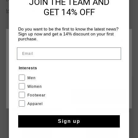
JOIN THE TEAM AND
cotton, 45% recycled polyester, and 5% elastane, it offers
superior comfort and stretch. Featuring a sleek print artwork
GET 14% OFF
Meer informatie
on the left chest and a bold graphic on the central back, this
tee is perfect for casual yet refined looks.
Do you want to be the first to know the latest news?
Sign up now and get a 14% discount on your first
purchase.
KIES JE LOCATIE EN TAAL
Email
Nederland
DIT VIND JE MISSCHIEN OOK LEUK
Interests
Nederlands
Men
sale
sale
Women
Footwear
CANCEL
KIEZEN
Apparel
Sign up