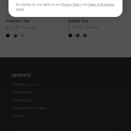
By signing up, you agree to our
Privacy Policy
and
Sales & Promotion
terms
.
Creditos Tee
Gudad Tee
€ 24,95
€ 49,95
€ 19,95
€ 49,95
...
...
SERVICE
Klantenservice
Retourneren
Verzending
Veelgestelde vragen
Contact