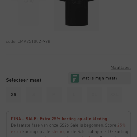
code:
CMA251002-998
Maattabel
Selecteer maat
XS
S
M
L
XL
XXL
FINAL SALE: Extra 25% korting op alle kleding
De laatste fase van onze SS26 Sale is begonnen. Score
25%
extra
korting op alle
kleding
in de Sale-categorie. De korting