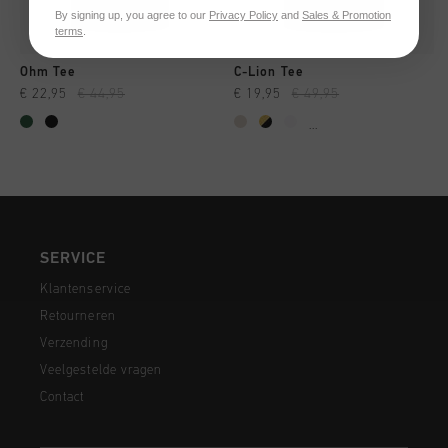
By signing up, you agree to our
Privacy Policy
and
Sales & Promotion
terms
.
Ohm Tee
C-Lion Tee
€ 22,95
€ 44,95
€ 19,95
€ 49,95
...
SERVICE
Klantenservice
Retourneren
Verzending
Veelgestelde vragen
Contact