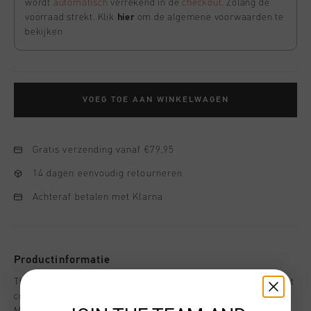
wordt
automatisch
verrekend in de
checkout
. Zolang de
voorraad strekt. Klik
hier
om de algemene voorwaarden te
bekijken
VOEG TOE AAN WINKELWAGEN
Gratis verzending vanaf €79,95
14 dagen eenvoudig retourneren
Achteraf betalen met Klarna
Productinformatie
The Cruyff Arco T-Shirt in black. This regular-fit cotton t-shirt
combines comfort and effortless style. Featuring the iconic