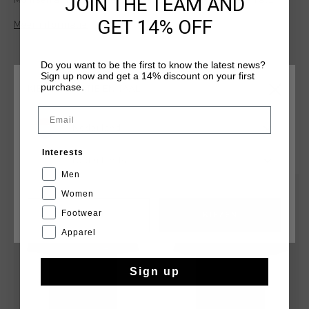
JOIN THE TEAM AND
Montserrat logo on the chest and bold Cruyff Montserrat
lettering on the back panel, it creates a modern and
GET 14% OFF
Meer informatie
distinctive look. A must-have for any wardrobe, this t-shirt
pairs easily with any outfit.
Do you want to be the first to know the latest news?
Sign up now and get a 14% discount on your first
purchase.
KIES JE LOCATIE EN TAAL
Email
Nederland
DIT VIND JE MISSCHIEN OOK LEUK
Interests
Nederlands
Men
sale
sale
Women
Footwear
CANCEL
KIEZEN
Apparel
Sign up