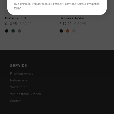
By signing up, you agree to our
Privacy Policy
and
Sales & Promotion
terms
.
Blaze T-Shirt
Degrees T-Shirt
€ 18,95
€ 37,95
€ 19,95
€ 39,95
...
SERVICE
Klantenservice
Retourneren
Verzending
Veelgestelde vragen
Contact