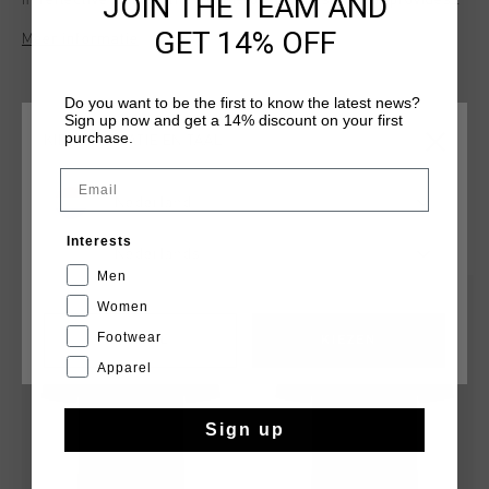
JOIN THE TEAM AND
in reflective print in the middle of the chest, which provides
visibility during your evening sports activity. Composition
GET 14% OFF
Meer informatie
100% polyester.
Do you want to be the first to know the latest news?
Sign up now and get a 14% discount on your first
purchase.
KIES JE LOCATIE EN TAAL
Email
Nederland
DIT VIND JE MISSCHIEN OOK LEUK
Interests
Nederlands
Men
sale
sale
Women
Footwear
CANCEL
KIEZEN
Apparel
Sign up