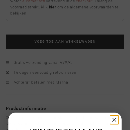
wordt
automatisch
verrekend in de
checkout
. Zolang de
voorraad strekt. Klik
hier
om de algemene voorwaarden te
bekijken
VOEG TOE AAN WINKELWAGEN
Gratis verzending vanaf €79,95
14 dagen eenvoudig retourneren
Achteraf betalen met Klarna
Productinformatie
Cruyff Sports Active Tee in Black. Slim-fit shirt with raglan
sleeves and rib stop on the sleeves. Features the C-lion logo