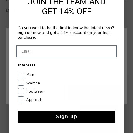
JOIN THE TEAM AND
Het heeft geribde kraag, zoom en manchetten, en draagt als
regular fit. Gemaakt van een zware mix van eersteklas
GET 14% OFF
Meer informatie
katoen en wol. Samenstelling: 80% katoen, 20% wol
Do you want to be the first to know the latest news?
Sign up now and get a 14% discount on your first
purchase.
KIES JE LOCATIE EN TAAL
Email
Nederland
DIT VIND JE MISSCHIEN OOK LEUK
Interests
Nederlands
Men
sale
sale
Women
Footwear
CANCEL
KIEZEN
Apparel
Sign up