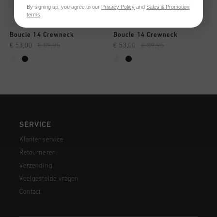
By signing up, you agree to our
Privacy Policy
and
Sales & Promotion
terms
.
Boucle 14 Crewneck
Boucle 14 Crewneck
€ 53,00
€ 89,95
€ 53,00
€ 89,95
SERVICE
Klantenservice
Retourneren
Verzending
Veelgestelde vragen
Contact