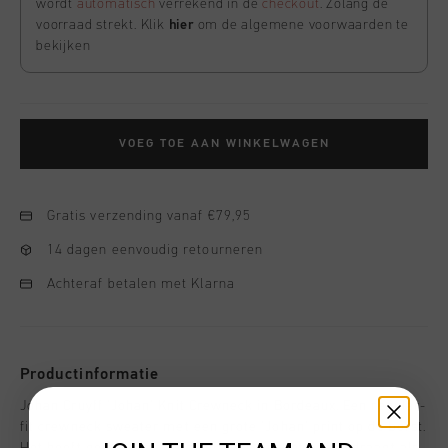
wordt
automatisch
verrekend in de
checkout
. Zolang de
voorraad strekt. Klik
hier
om de algemene voorwaarden te
bekijken
VOEG TOE AAN WINKELWAGEN
Gratis verzending vanaf €79,95
14 dagen eenvoudig retourneren
Achteraf betalen met Klarna
Productinformatie
Johan Cruyff 'Johan' Knit Crewneck in Bordeaux. Een regular-
fit crewneck sweater met een grote 'Johan' print op de borst.