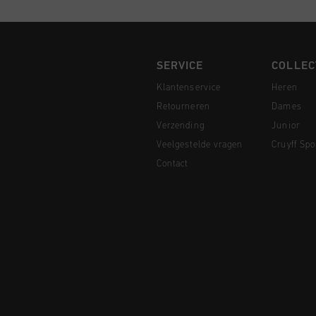
SERVICE
COLLEC
Klantenservice
Heren
Retourneren
Dames
Verzending
Junior
Veelgestelde vragen
Cruyff Spo
Contact