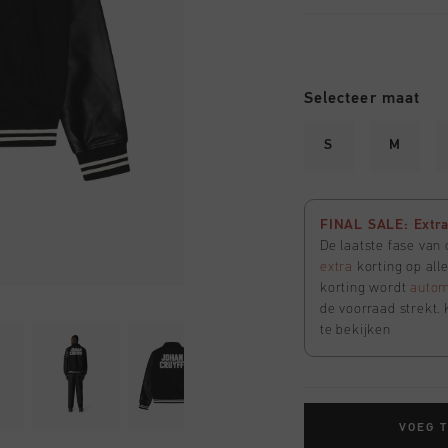
Selecteer maat
S
M
FINAL SALE: Extra 
De laatste fase van
extra
korting op all
korting wordt
autom
de voorraad strekt. 
te bekijken
VOEG 