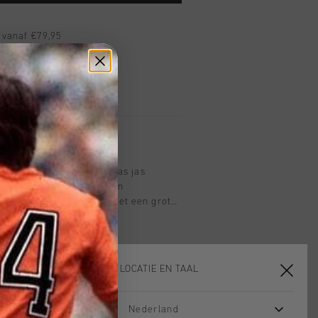
 vanaf €79,95
ig retourneren
 met Klarna
ack in zwart. Een eersteklas jas
re wolmix en mouwen van
eft een normale pasvorm met een grote
e borst, een Johan Cruyff badge op de
manchetten en zoom, en drukknopen.
e en glanzende satijnachtige stof.
 aan de binnenkant en de leren lus
KIES JE LOCATIE EN TAAL
tuk compleet.
Nederland