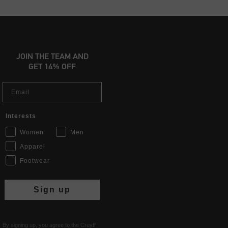
JOIN THE TEAM AND
GET 14% OFF
Email
Interests
Women
Men
Apparel
Footwear
Sign up
By signing up, you agree to the Cruyff