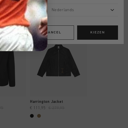
Nederlands
sale
sale
CANCEL
KIEZEN
OPPEN
SNEL SHOPPEN
SNEL SHOP
Harrington Jacket
Harrington Jacket
95
€ 111,95
€ 279,95
€ 111,95
€ 279,95