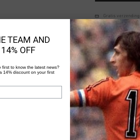
Gratis verzending
14 dagen eenvoud
HE TEAM AND
Achteraf betalen
 14% OFF
Productinformatie
 first to know the latest news?
 14% discount on your first
Johan Cruyff Varsity j
gemaakt van een zwa
imitatieleer. Het he
“C” vilten badge op d
Meer informatie
rug, gestreepte rib 
Gevoerd met een gladd
Het Ballon d'Or-label
maken dit stijlvolle s