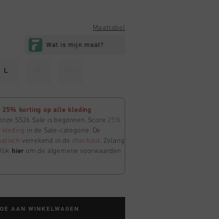
Maattabel
L
XL
XXL
25% korting op alle kleding
 onze SS26 Sale is begonnen. Score
25%
e
kleding
in de Sale-categorie. De
atisch
verrekend in de
checkout
. Zolang
Klik
hier
om de algemene voorwaarden
TOE AAN WINKELWAGEN