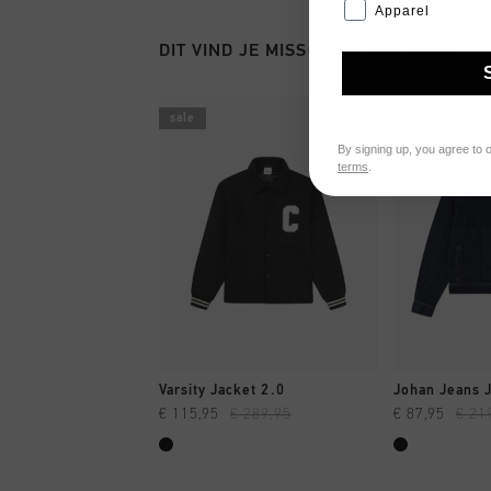
Apparel
DIT VIND JE MISSCHIEN OOK LEUK
sale
sale
By signing up, you agree to 
terms
.
SNEL SHOPPEN
SNEL
Varsity Jacket 2.0
Johan Jeans 
€ 115,95
€ 289,95
€ 87,95
€ 21