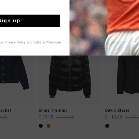
Sign up
sale
sale
our
Privacy Policy
and
Sales & Promotion
 SHOPPEN
SNEL SHOPPEN
SNEL SH
Jacket
Shine Trentini
David Blazer
9,95
€ 99,95
€ 199,95
€ 113,00
€ 189,