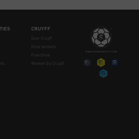
TIES
CRUYFF
Over Cruyff
Onze winkels
Franchise
rts
Werken bij Cruyff