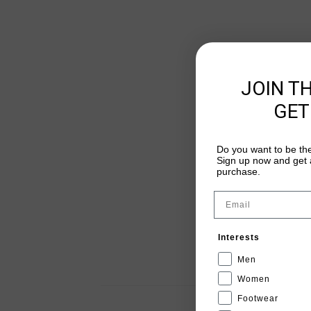
JOIN T
GET
Do you want to be the
Sign up now and get a
purchase.
Email
Interests
Men
Women
Footwear