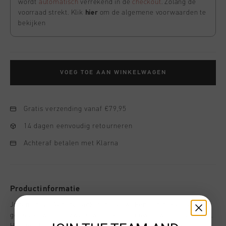
wordt
automatisch
verrekend in de
checkout
. Zolang de
voorraad strekt. Klik
hier
om de algemene voorwaarden te
bekijken
VOEG TOE AAN WINKELWAGEN
Gratis verzending vanaf €79,95
14 dagen eenvoudig retourneren
Achteraf betalen met Klarna
Productinformatie
Johan Cruyff Varsity Jacket in Blauw. Een eersteklas jas
gemaakt van een zware wolmix en mouwen van imitatieleer.