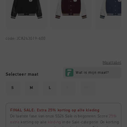
code:
JCA243019-600
Maattabel
Selecteer maat
S
M
L
XL
XXL
FINAL SALE: Extra 25% korting op alle kleding
De laatste fase van onze SS26 Sale is begonnen. Score
25%
extra
korting op alle
kleding
in de Sale-categorie. De korting