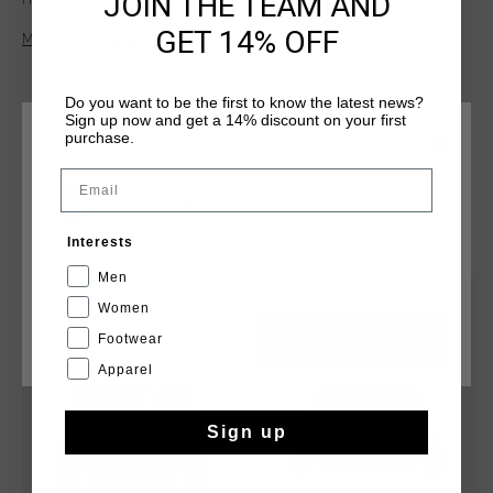
JOIN THE TEAM AND
Het heeft een normale pasvorm met een grote “C” vilten
badge op de borst, een Johan Cruyff badge op de rug,
GET 14% OFF
Meer informatie
gestreepte rib manchetten en zoom, en drukknopen. Gevoerd
met een gladde en glanzende satijnachtige stof. Het Ballon
d'Or-label aan de binnenkant en de leren lus maken dit
Do you want to be the first to know the latest news?
stijlvolle stuk compleet.
Sign up now and get a 14% discount on your first
purchase.
KIES JE LOCATIE EN TAAL
Email
Nederland
DIT VIND JE MISSCHIEN OOK LEUK
Interests
Nederlands
Men
sale
sale
Women
Footwear
CANCEL
KIEZEN
Apparel
Sign up