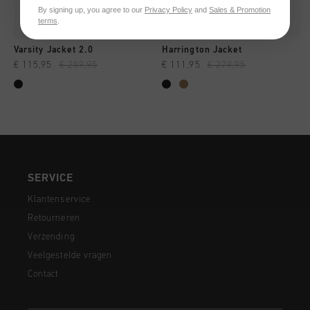
By signing up, you agree to our
Privacy Policy
and
Sales & Promotion
terms
.
Varsity Jacket 2.0
Harrington Jacket
€ 115,95
€ 289,95
€ 111,95
€ 279,95
SERVICE
Klantenservice
Retourneren
Verzending
Veelgestelde vragen
Contact