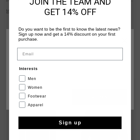
JOIN THE TEAM AND
zichtbaarheid en bewegingsvrijheid combineert. Voorzien van
voorzakken, reflecterende accenten en Montserrat-logo op de
GET 14% OFF
Meer informatie
rug . De regular fit zorgt voor comfort bij zowel actieve als
casual gelegenheden.
Do you want to be the first to know the latest news?
Sign up now and get a 14% discount on your first
purchase.
KIES JE LOCATIE EN TAAL
Email
Nederland
DIT VIND JE MISSCHIEN OOK LEUK
Interests
Nederlands
Men
sale
sale
Women
Footwear
CANCEL
KIEZEN
Apparel
Sign up