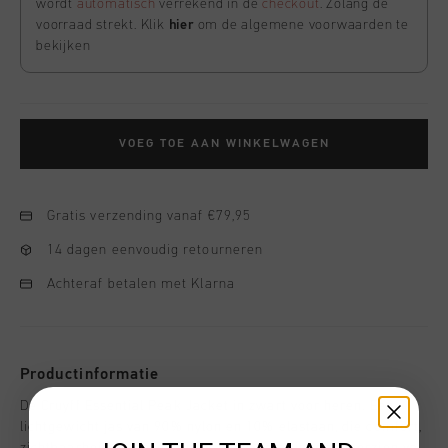
wordt
automatisch
verrekend in de
checkout
. Zolang de
voorraad strekt. Klik
hier
om de algemene voorwaarden te
bekijken
VOEG TOE AAN WINKELWAGEN
Gratis verzending vanaf €79,95
14 dagen eenvoudig retourneren
Achteraf betalen met Klarna
Productinformatie
De Cruyff Essential Peak Jacket in zwart voor heren. Een
lichtgewicht jas van 90% nylon en 10% elastaan, die comfort,