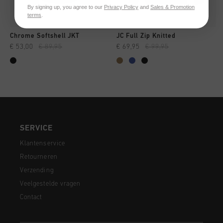
By signing up, you agree to our
Privacy Policy
and
Sales & Promotion
terms
.
Chrome Softshell JKT
JC Full Zip Knitted
€ 53,00
€ 89,95
€ 69,95
€ 99,95
SERVICE
Klantenservice
Retourneren
Verzending
Veelgestelde vragen
Contact