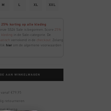
M
L
XL
XXL
25% korting op alle kleding
 onze SS26 Sale is begonnen. Score
25%
e
kleding
in de Sale-categorie. De
atisch
verrekend in de
checkout
. Zolang
Klik
hier
om de algemene voorwaarden
TOE AAN WINKELWAGEN
 vanaf €79,95
ig retourneren
 met Klarna