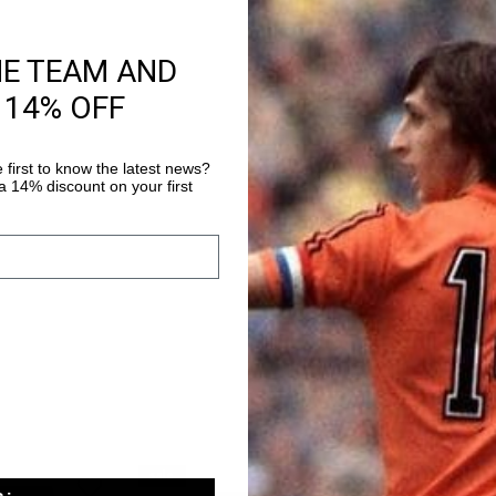
HE TEAM AND
Productinformatie
 14% OFF
Johan Cruyff Retro Tr
These trackpants feat
 first to know the latest news?
piping. The pants hav
 14% discount on your first
drawcords, and pocket
Meer informatie
a twill effect adds a s
sale
sale