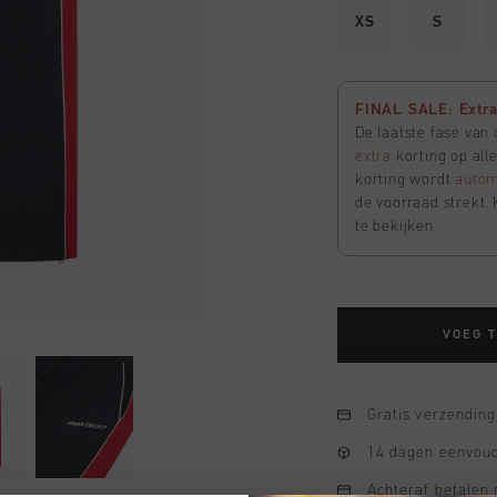
XS
S
FINAL SALE: Extra 
De laatste fase van
extra
korting op all
korting wordt
autom
de voorraad strekt. 
te bekijken
VOEG 
Gratis verzending
14 dagen eenvoud
Achteraf betalen