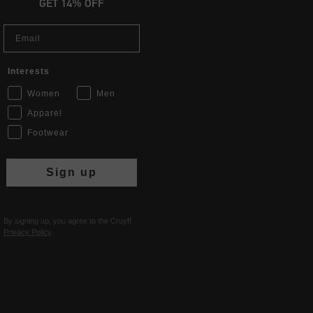
GET 14% OFF
Email
Interests
Women
Men
Apparel
Footwear
Sign up
By signing up, you agree to the Cruyff
Privacy Policy
.