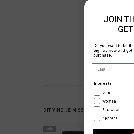
JOIN T
GET
Do you want to be the
Sign up now and get a
purchase.
Email
Interests
Men
Women
DIT VIND JE MISSCHIEN OOK LEUK
Footwear
Apparel
sale
sale