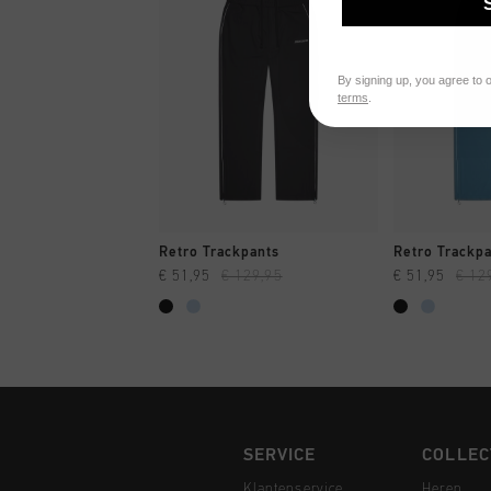
By signing up, you agree to 
terms
.
SNEL SHOPPEN
SNEL
Retro Trackpants
Retro Trackp
€ 51,95
€ 129,95
€ 51,95
€ 12
SERVICE
COLLEC
Klantenservice
Heren