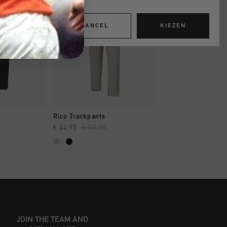
CANCEL
KIEZEN
OPPEN
SNEL SHOPPEN
SNEL SHOP
Rico Trackpants
Arlo Trackpants
€ 44,95
€ 89,95
€ 49,95
€ 99,95
JOIN THE TEAM AND