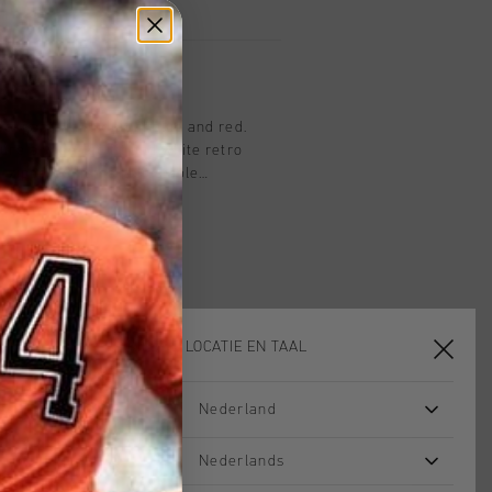
ackpants in midnight blue and red.
ure a wide-leg fit and white retro
e zippered hems, adjustable
s. The premium polytricot fabric with
tylish touch.
KIES JE LOCATIE EN TAAL
Nederland
Nederlands
sale
sale