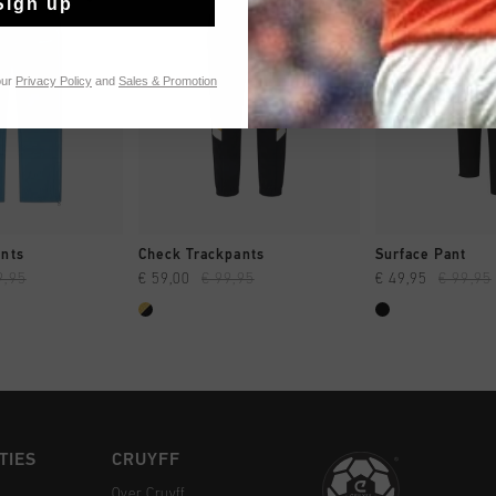
Sign up
our
Privacy Policy
and
Sales & Promotion
 SHOPPEN
SNEL SHOPPEN
SNEL SH
ants
Check Trackpants
Surface Pant
9,95
€ 59,00
€ 99,95
€ 49,95
€ 99,95
TIES
CRUYFF
Over Cruyff