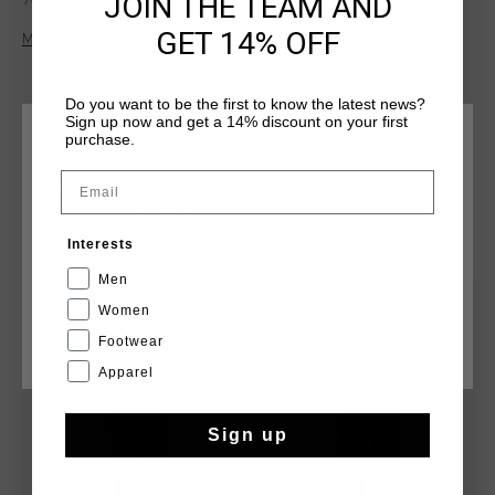
JOIN THE TEAM AND
90% polyester en 10% elastaan, biedt de broek een
comfortabele en flexibele regular fit. Voorzien van een zak
GET 14% OFF
Meer informatie
en merkdetails op beide broekspijpen. Perfect geschikt voor
zowel sportieve activiteiten als casual gebruik. Ontworpen
voor veelzijdigheid, zodat je er altijd comfortabel en stijlvol
Do you want to be the first to know the latest news?
uitziet.
Sign up now and get a 14% discount on your first
purchase.
KIES JE LOCATIE EN TAAL
Email
Nederland
DIT VIND JE MISSCHIEN OOK LEUK
Interests
Nederlands
Men
sale
sale
Women
Footwear
CANCEL
KIEZEN
Apparel
Sign up