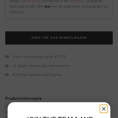
wordt
automatisch
verrekend in de
checkout
. Zolang de
voorraad strekt. Klik
hier
om de algemene voorwaarden te
bekijken
VOEG TOE AAN WINKELWAGEN
Gratis verzending vanaf €79,95
14 dagen eenvoudig retourneren
Achteraf betalen met Klarna
Productinformatie
De Cruyff Penite Trackpants in High Rise voor heren. Deze
trainingsbroek combineert prestaties met stijl. Gemaakt van