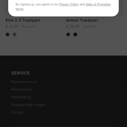
By signing up, you agree to our
Privacy Policy
and
Sales & Promotion
terms
.
Elite 2.0 Trackpant
Avinex Trackpant
€ 32,95
€ 64,95
€ 34,95
€ 69,95
SERVICE
Klantenservice
Retourneren
Verzending
Veelgestelde vragen
Contact