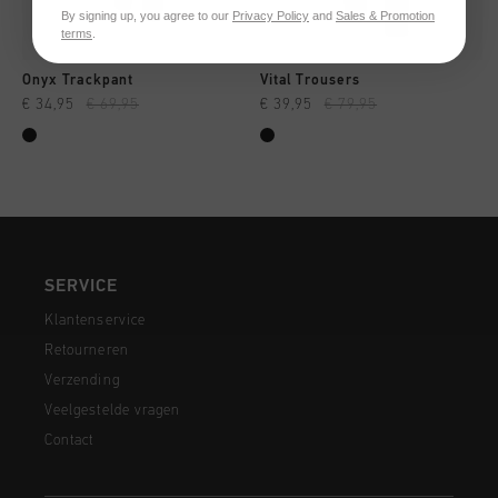
By signing up, you agree to our
Privacy Policy
and
Sales & Promotion
terms
.
Onyx Trackpant
Vital Trousers
€ 34,95
€ 69,95
€ 39,95
€ 79,95
SERVICE
Klantenservice
Retourneren
Verzending
Veelgestelde vragen
Contact