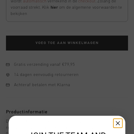
wordt
automatisch
verrekend in de
checkout
. Zolang de
voorraad strekt. Klik
hier
om de algemene voorwaarden te
bekijken
VOEG TOE AAN WINKELWAGEN
Gratis verzending vanaf €79,95
14 dagen eenvoudig retourneren
Achteraf betalen met Klarna
Productinformatie
De Cruyff Avinex Trackpants in zwart voor heren. Deze
regular-fit trainingsbroek combineert prestaties en stijl.