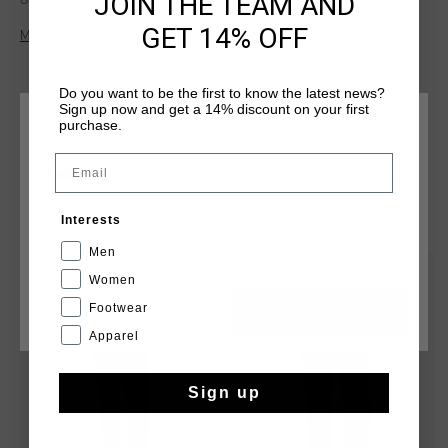
JOIN THE TEAM AND
Gemaakt van 90% polyester en 10% elastaan, biedt het
flexibiliteit en draagcomfort. Voorzien van ademende panelen
GET 14% OFF
Meer informatie
voor ventilatie en reflecterende elementen voor extra
zichtbaarheid. Perfect voor zowel workouts als casual
momenten - ontworpen voor veelzijdigheid.
Do you want to be the first to know the latest news?
Sign up now and get a 14% discount on your first
purchase.
KIES JE LOCATIE EN TAAL
Email
Nederland
DIT VIND JE MISSCHIEN OOK LEUK
Interests
Nederlands
Men
sale
sale
Women
Footwear
CANCEL
KIEZEN
Apparel
Sign up