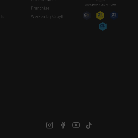
Onze winkels
Franchise
rts
Werken bij Cruyff