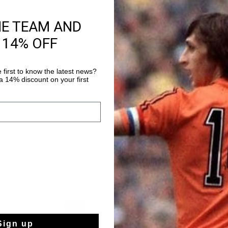
HE TEAM AND
Productinformatie
 14% OFF
De Fearia in zwart en
merkicoon. Een gedur
zwart/gouden design
 first to know the latest news?
gestructureerde over
 14% discount on your first
Meer informatie
een stevige pasvorm.
hielaccent biedt comfo
sale
sale
Sign up