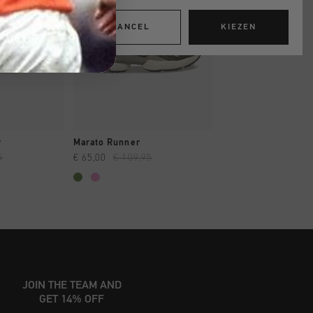
CANCEL
KIEZEN
OPPEN
SNEL SHOPPEN
SNEL SHOP
r
Marato Runner
Campo Low Tall
5
€ 65,00
€ 109,95
€ 59,00
€ 99,95
JOIN THE TEAM AND
GET 14% OFF