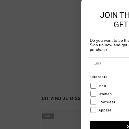
JOIN T
GET
Do you want to be the
Sign up now and get a
purchase.
Email
Interests
Men
Women
DIT VIND JE MISSCHIEN OOK LEUK
Footwear
Apparel
sale
sale