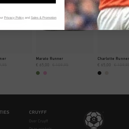
our
Privacy Policy
and
Sales & Promotion
 SHOPPEN
SNEL SHOPPEN
SNEL SH
nner
Marato Runner
Charlotte Runne
9,95
€ 65,00
€ 109,95
€ 65,00
€ 109,9
TIES
CRUYFF
Over Cruyff