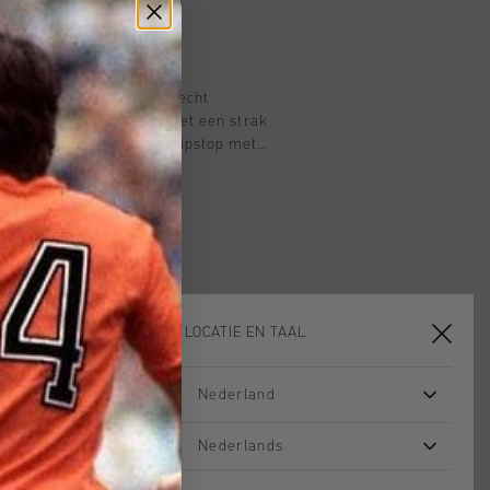
 goud voor dames is een echt
fde, sportieve sneaker met een strak
. Gemaakt van premium ripstop met
lays en dynamische banddetails voor
 De dempende zool met transparant
rt en stijl en perfect voor in de stad.
KIES JE LOCATIE EN TAAL
Nederland
sale
sale
Nederlands