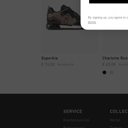
By signing up, you agree to 
terms
.
SNEL SHOPPEN
SNEL
Superbia
Charlotte Ru
€ 74,00
€ 124,95
€ 65,00
€ 10
...
SERVICE
COLLEC
Klantenservice
Heren