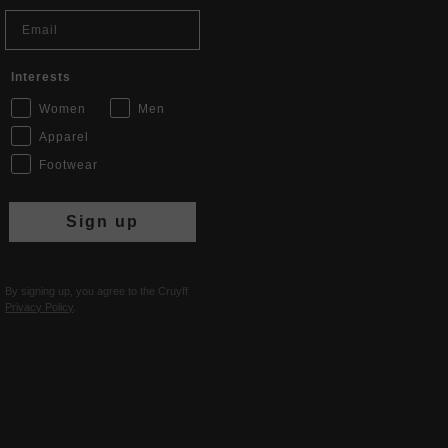
Email
Interests
Women
Men
Apparel
Footwear
Sign up
By signing up, you agree to the Cruyff
Privacy Policy
.