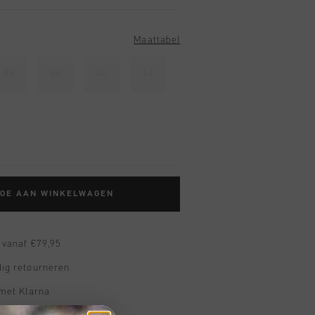
Maattabel
38
39
40
41
TOE AAN WINKELWAGEN
 vanaf €79,95
ig retourneren
 met Klarna