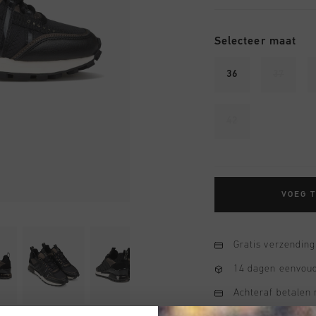
Selecteer maat
36
37
42
VOEG 
Gratis verzending
14 dagen eenvoud
Achteraf betalen