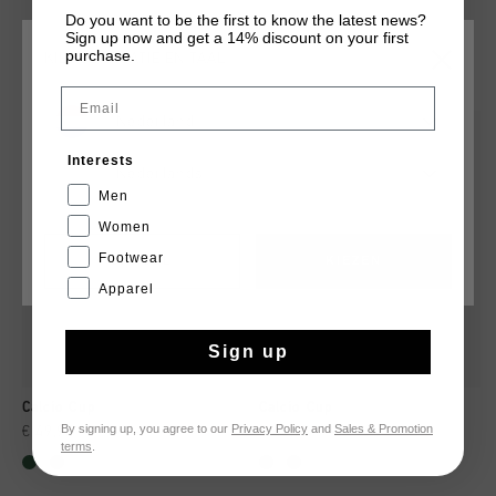
Do you want to be the first to know the latest news?
Sign up now and get a 14% discount on your first
purchase.
KIES JE LOCATIE EN TAAL
DIT VIND JE MISSCHIEN OOK LEUK
Email
Nederland
sale
sale
Interests
Nederlands
Men
Women
Footwear
CANCEL
KIEZEN
Apparel
Sign up
Calcio Cup
Calcio Cup
By signing up, you agree to our
Privacy Policy
and
Sales & Promotion
€ 49,95
€ 99,95
€ 49,95
€ 99,95
terms
.