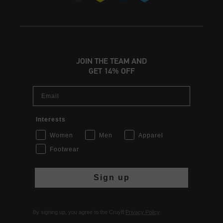
JOIN THE TEAM AND
GET 14% OFF
Email
Interests
Women
Men
Apparel
Footwear
Sign up
By signing up, you agree to the Cruyff
Privacy Policy
.