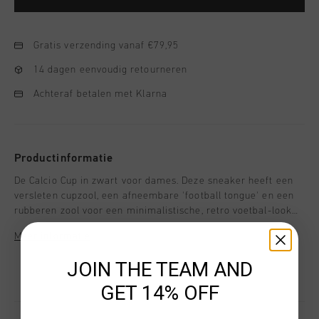
Gratis verzending vanaf €79,95
14 dagen eenvoudig retourneren
Achteraf betalen met Klarna
Productinformatie
De Calcio Cup in zwart voor dames. Deze sneaker heeft een
versleten cupzool, een afneembare 'football tongue' en een
rubberen zool voor een minimalistische, retro voetbal-look
en perfect voor casual gebruik. Gemaakt van ponyhaar-leer
Meer informatie
en kunstleer in een zwart design met een gumzool.
JOIN THE TEAM AND
GET 14% OFF