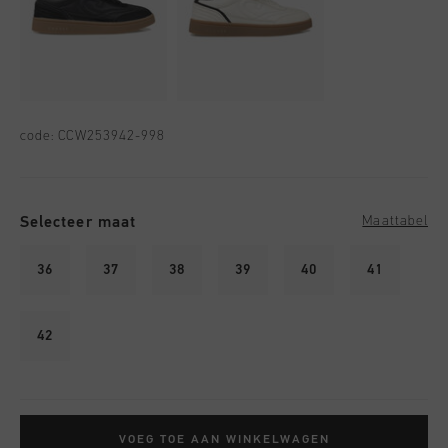
code:
CCW253942-998
Selecteer maat
Maattabel
36
37
38
39
40
41
42
VOEG TOE AAN WINKELWAGEN