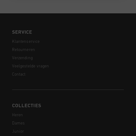
SERVICE
Klantenservice
Retourneren
Verzending
Veelgestelde vragen
Contact
COLLECTIES
Heren
Dames
Junior