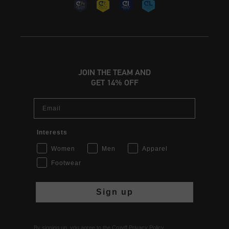
JOIN THE TEAM AND
GET 14% OFF
Email
Interests
Women
Men
Apparel
Footwear
Sign up
By signing up, you agree to the Cruyff
Privacy Policy
.