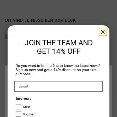
DIT VIND JE MISSCHIEN OOK LEUK
sale
sale
JOIN THE TEAM AND
GET 14% OFF
Do you want to be the first to know the latest news?
Sign up now and get a 14% discount on your first
purchase.
KIES JE LOCATIE EN TAAL
Email
Nederland
Interests
Calcio Cup
Calcio Cup
Nederlands
€ 49,95
€ 109,95
Men
€ 49,95
€ 99,95
Women