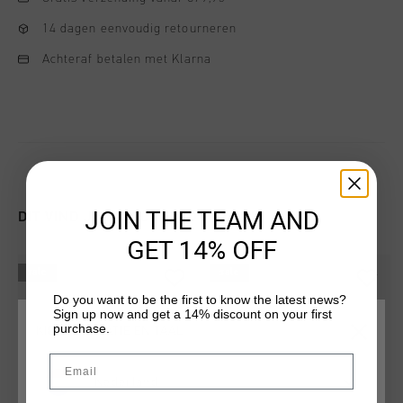
14 dagen eenvoudig retourneren
Achteraf betalen met Klarna
JOIN THE TEAM AND
DIT VIND JE MISSCHIEN OOK LEUK
GET 14% OFF
sale
sale
Do you want to be the first to know the latest news?
Sign up now and get a 14% discount on your first
purchase.
KIES JE LOCATIE EN TAAL
Email
Nederland