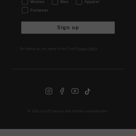
Women
Men
Apparel
Footwear
Sign up
By signing up, you agree to the Cruyff
Privacy Policy
.
© 2026 Cruyff Classics alle rechten voorbehouden
NL | € EUR
Login