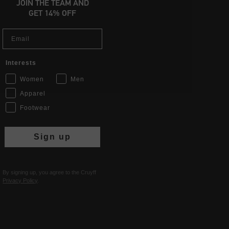
JOIN THE TEAM AND
GET 14% OFF
Email
Interests
Women
Men
Apparel
Footwear
Sign up
By signing up, you agree to the Cruyff
Privacy Policy
.