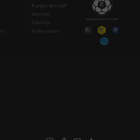
À propos de Cruyff
Store Info
Franchise
rts
Postes vacants