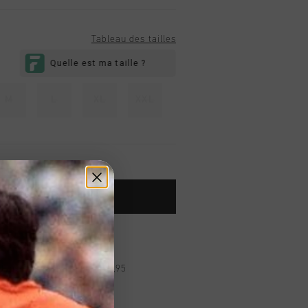
Tableau des tailles
M
L
XL
XXL
OUTER AU PANIER
dans le monde entier
d gratuite à partir de €99,95
s 14 jours