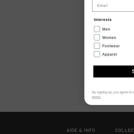
Email
Interests
Men
Women
Footwear
Apparel
By signing up, you agree to 
terms
.
AIDE & INFO
COLLEC