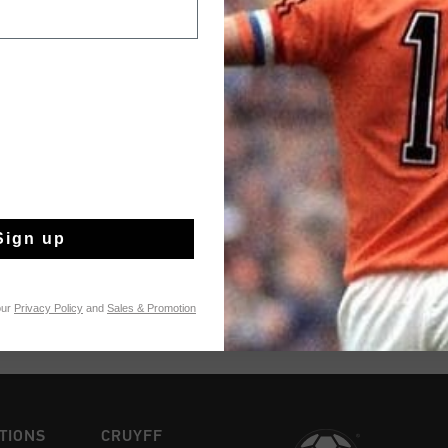
Payer avec Klarna
Information produi
The World Captain Tee
and his bold move tha
individual power in fo
team wore sponsored ki
Plus d’information
refused the three stri
Sign up
tournament, he insist
only two stripes and 
our
Privacy Policy
and
Sales & Promotion
TIONS
CRUYFF