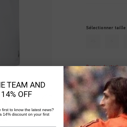
Sélectionner taille
XS
S
Rupture de stock
AJ
HE TEAM AND
 14% OFF
Livraison rapide 
 first to know the latest news?
Livraison standar
 14% discount on your first
Retour simple sou