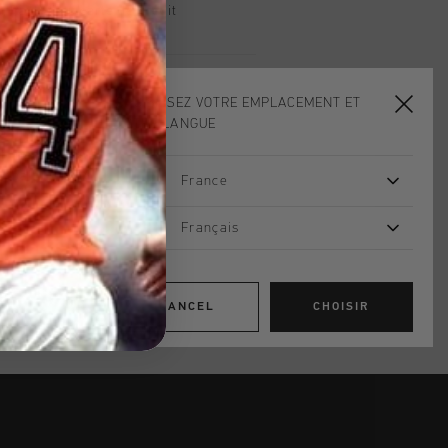
, PayPal ou carte de crédit
t
CHOISISSEZ VOTRE EMPLACEMENT ET
VOTRE LANGUE
 in White for men. A tribute to Cruyff
t marked the beginning of the rise of
otball. In 1974, the Dutch national
France
ts for the first time, but Cruyff
pes. As captain and star of the
Français
ed on wearing a custom version with
his iconic number 14.
CANCEL
CHOISIR