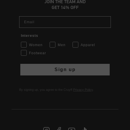
JOIN THE TEAM AND
GET 14% OFF
Email
Interests
Women
Men
Apparel
Footwear
Sign up
By signing up, you agree to the Cruyff
Privacy Policy
.