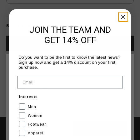
Select size for availability
JOIN THE TEAM AND
GET 14% OFF
ADD
0
TO CART
Do you want to be the first to know the latest news?
Sign up now and get a 14% discount on your first
CHOISISSEZ VOTRE EMPLACEMENT ET VOTRE
Livraison rapide dans le monde entier
purchase.
LANGUE
Livraison standard gratuite à partir de €99,95
Email
Retour simple sous 14 jours
France
Interests
Payer avec Klarna, PayPal ou carte de crédit
Français
Men
Women
Footwear
CANCEL
CHOISIR
Apparel
AIDE & INFO