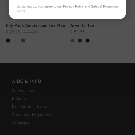
By signing up, you agree to our
Privacy Policy
and
Sales & Promotion
terms
.
City Pack Amsterdam Tee Men
Arvento Tee
€ 29,95
€ 49,95
€ 54,95
AIDE & INFO
Service clients
Retours
Expédition et livraison
Questions fréquentes
Contactez