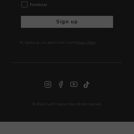
Footwear
Sign up
By signing up, you agree to the Cruyff
Privacy Policy
.
© 2026 Cruyff Classics Tous droits réservés
FR | € EUR
Login