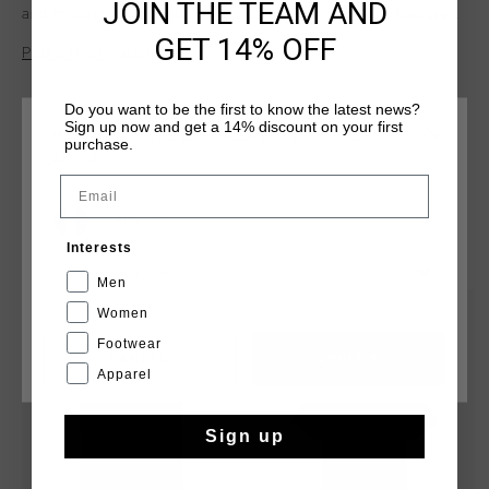
JOIN THE TEAM AND
and modern style. Made of 100% cotton, this T-shirt features
a hexagonal crescent neck for added comfort and durability.
GET 14% OFF
Plus d’information
The sleek finish makes it suitable for everyday wear and
gives it a premium feel. The Cruyff logo is applied in white
screen print on the left chest and with chain-stitch
Do you want to be the first to know the latest news?
Sign up now and get a 14% discount on your first
embroidery on the back.
CHOISISSEZ VOTRE EMPLACEMENT ET VOTRE
purchase.
LANGUE
Email
France
TU POURRAIS AIMER
Interests
Français
Men
sale
nouveautés
Women
Footwear
CANCEL
CHOISIR
Apparel
Sign up