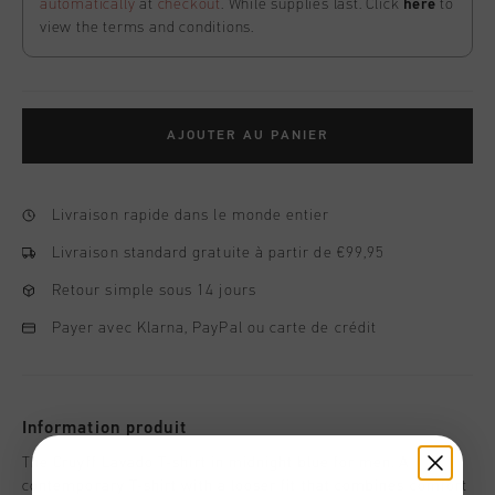
automatically
at
checkout
. While supplies last. Click
here
to
view the terms and conditions.
AJOUTER AU PANIER
Livraison rapide dans le monde entier
Livraison standard gratuite à partir de €99,95
Retour simple sous 14 jours
Payer avec Klarna, PayPal ou carte de crédit
Information produit
The Cruyff Lavado T-shirt in midnight blue for men. A
contemporary T-shirt with a looser fit that combines comfort