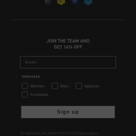
JOIN THE TEAM AND
GET 14% OFF
Email
Interests
Women
Men
Apparel
Footwear
Sign up
By signing up, you agree to the Cruyff
Privacy Policy
.