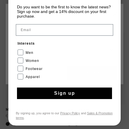
a cozy hoodie and jeans, they complete a cool everyday look.
Do you want to be the first to know the latest news?
Perfect for adventurous days.
Sign up now and get a 14% discount on your first
CHOISISSEZ VOTRE EMPLACEMENT ET VOTRE
purchase.
LANGUE
TU POURRAIS AIMER
Email
France
Interests
Français
Men
Women
Footwear
CANCEL
CHOISIR
Apparel
Sign up
Marti Velcro
Marti Velcro
By signing up, you agree to our
Privacy Policy
and
Sales & Promotion
€ 69,95
€ 69,95
terms
.