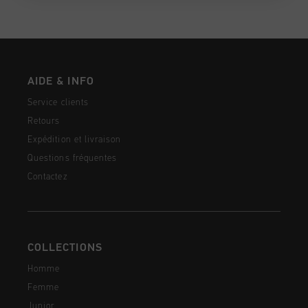
AIDE & INFO
Service clients
Retours
Expédition et livraison
Questions fréquentes
Contactez
COLLECTIONS
Homme
Femme
Junior