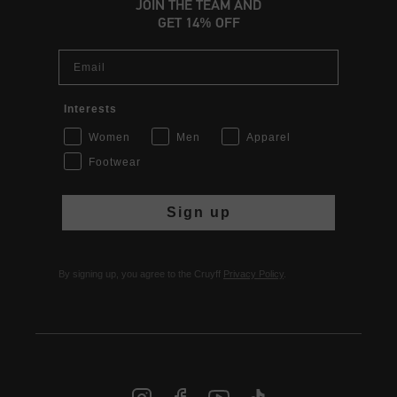
JOIN THE TEAM AND
GET 14% OFF
Email
Interests
Women
Men
Apparel
Footwear
Sign up
By signing up, you agree to the Cruyff
Privacy Policy
.