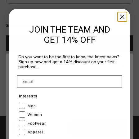
Select size for availability
JOIN THE TEAM AND
GET 14% OFF
ADD
0
TO CART
Do you want to be the first to know the latest news?
Sign up now and get a 14% discount on your first
CHOISISSEZ VOTRE EMPLACEMENT ET VOTRE
Livraison rapide dans le monde entier
purchase.
LANGUE
Livraison standard gratuite à partir de €99,95
Email
Retour simple sous 14 jours
France
Interests
Payer avec Klarna, PayPal ou carte de crédit
Français
Men
Women
Footwear
CANCEL
CHOISIR
Apparel
AIDE & INFO