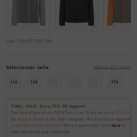
code:
CSAJ251008-900
Sélectionner taille
Tableau des tailles
116
128
140
152
164
176
FINAL SALE: Extra 25% Off Apperel
The final phase of our SS26 Sale is on. Score an
extra 25% off
all
apparel
items in the Sale category. The discount is applied
automatically
at
checkout
. While supplies last. Click
here
to
view the terms and conditions.