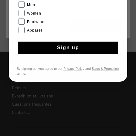
Français
Plus d’information
breathability. With a regular fit, it's perfect for active days or
Men
casual wear, providing comfort and protection against the
Women
wind while maintaining a sporty look.
Footwear
CANCEL
CHOISIR
Apparel
Sign up
By signing up, you agree to our
Privacy Policy
and
Sales & Promotion
AIDE & INFO
terms
.
Service clients
Retours
Expédition et livraison
Questions fréquentes
Contactez