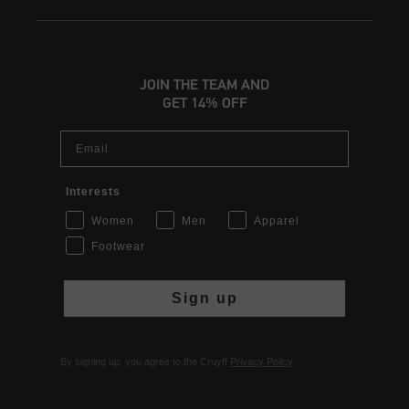
JOIN THE TEAM AND
GET 14% OFF
Email
Interests
Women
Men
Apparel
Footwear
Sign up
By signing up, you agree to the Cruyff
Privacy Policy
.