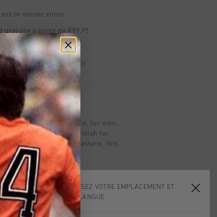
dans le monde entier
d gratuite à partir de €99,95
s 14 jours
, PayPal ou carte de crédit
t
f T-shirt in burgundy, Spain, for men.
a relaxed fit and a clean finish for
de of 95% cotton and 5% elastane, this
agonal half-circle logo at the neck.
lied in flock print on the left chest and
CHOISISSEZ VOTRE EMPLACEMENT ET
VOTRE LANGUE