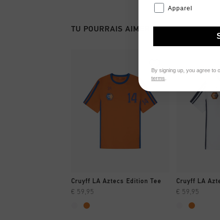
Apparel
TU POURRAIS AIMER
By signing up, you agree to 
terms
.
SHOPPING RAPIDE
SHOPPI
Cruyff LA Aztecs Edition Tee
Cruyff LA Azt
€ 59,95
€ 59,95