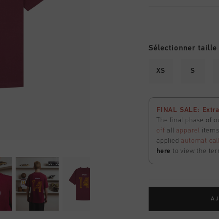
Sélectionner taille
XS
S
FINAL SALE: Extra
The final phase of o
off
all
apparel
items 
applied
automatical
here
to view the ter
AJ