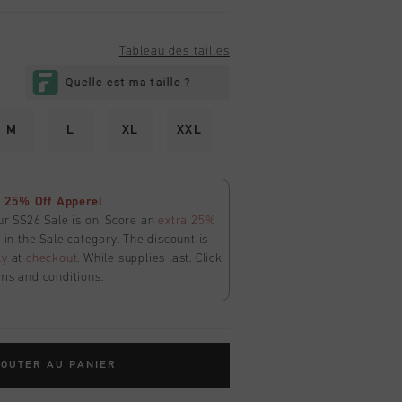
Tableau des tailles
M
L
XL
XXL
 25% Off Apperel
ur SS26 Sale is on. Score an
extra 25%
in the Sale category. The discount is
ly
at
checkout
. While supplies last. Click
ms and conditions.
OUTER AU PANIER