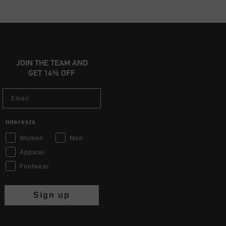
JOIN THE TEAM AND
GET 14% OFF
Email
Interests
Women
Men
Apparel
Footwear
Sign up