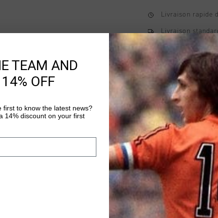
Livraison rapide 
Livraison standar
Retour simple sou
HE TEAM AND
Payer avec Klarna
 14% OFF
 first to know the latest news?
Information produi
 14% discount on your first
The Cruyff Team Cruyf
A refined T-shirt with 
versatile styling. Ma
T-shirt features a hex
Plus d’information
The Cruyff logo is app
center back.