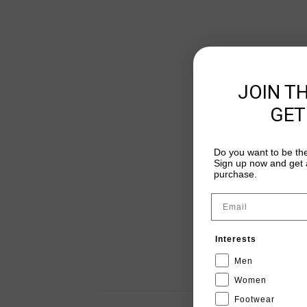
JOIN T
GET
Do you want to be the
Sign up now and get a
purchase.
Email
Interests
Men
Women
Footwear