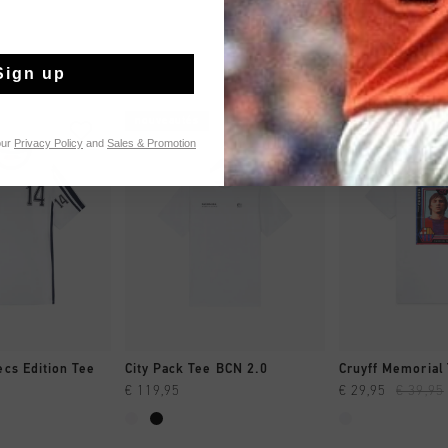
Sign up
nouveautés
sale
our
Privacy Policy
and
Sales & Promotion
NG RAPIDE
SHOPPING RAPIDE
SHOPPING
ecs Edition Tee
City Pack Tee BCN 2.0
Cruyff Memorial
€ 119,95
€ 29,95
€ 39,95