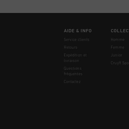
AIDE & INFO
COLLEC
Service clients
Homme
Retours
Femme
Expédition et
Junior
livraison
Cruyff Spo
Questions
fréquentes
Contactez