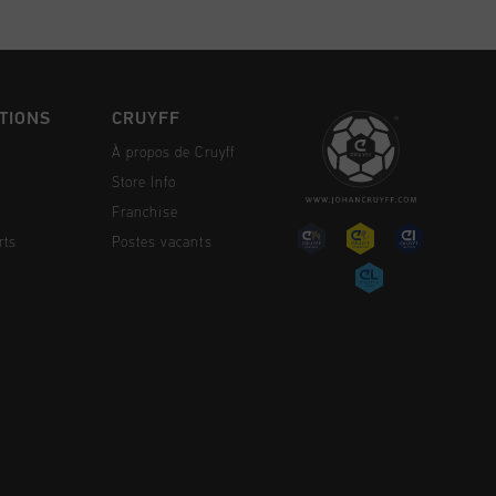
TIONS
CRUYFF
À propos de Cruyff
Store Info
Franchise
rts
Postes vacants