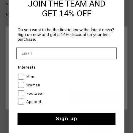
JOIN THE TEAM AND
branding. Made of 95% cotton and 5% elastane, this T-shirt
features a hexagonal crescent-shaped reinforcement at the
GET 14% OFF
Plus d’information
neck for added durability. The Cruyff logo is applied in flock
print on the left chest and center back.
Do you want to be the first to know the latest news?
Sign up now and get a 14% discount on your first
CHOISISSEZ VOTRE EMPLACEMENT ET VOTRE
purchase.
LANGUE
Email
France
TU POURRAIS AIMER
Interests
Français
Men
Women
Footwear
CANCEL
CHOISIR
Apparel
Sign up