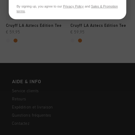
By signing up, you agree to our
Privacy Policy
and
Sales & Promotion
terms
.
Cruyff LA Aztecs Edition Tee
Cruyff LA Aztecs Edition Tee
€ 59,95
€ 59,95
AIDE & INFO
Service clients
Retours
Expédition et livraison
Questions fréquentes
Contactez