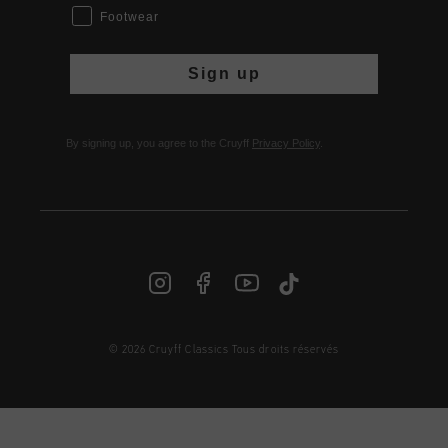
Footwear
Sign up
By signing up, you agree to the Cruyff
Privacy Policy
.
© 2026 Cruyff Classics Tous droits réservés
FR | € EUR
Login