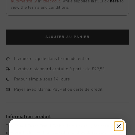
automatically
at
checkout
. While supplies last. Click
here
to
view the terms and conditions.
AJOUTER AU PANIER
Livraison rapide dans le monde entier
Livraison standard gratuite à partir de €99,95
Retour simple sous 14 jours
Payer avec Klarna, PayPal ou carte de crédit
Information produit
The Cruyff Team Cruyff T-shirt in black (NL) for men. A
modern T-shirt with a relaxed fit and bold, yet clean