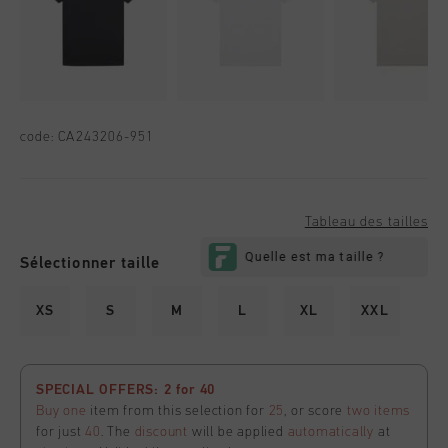
code:
CA243206-951
Tableau des tailles
Sélectionner taille
XS
S
M
L
XL
XXL
SPECIAL OFFERS: 2 for 40
Buy one
item from this selection for
25
, or score
two items
for just
40
. The
discount
will be applied
automatically
at