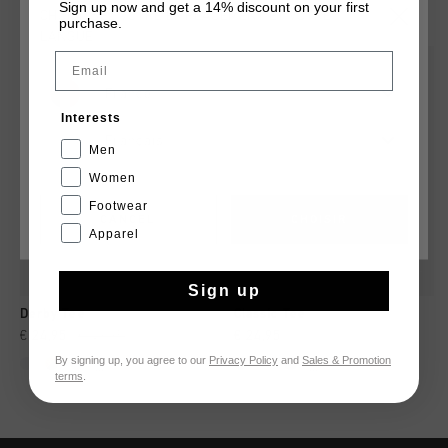
TU POURRAIS AIMER
Sign up now and get a 14% discount on your first
CHOISISSEZ VOTRE EMPLACEMENT ET VOTRE
purchase.
LANGUE
Email
sale
sale
France
Interests
Français
Men
Women
Footwear
CANCEL
CHOISIR
Apparel
Sign up
Derby Tee
Classic Tee
€ 24,95
€ 49,95
€ 24,95
By signing up, you agree to our
Privacy Policy
and
Sales & Promotion
...
...
terms
.