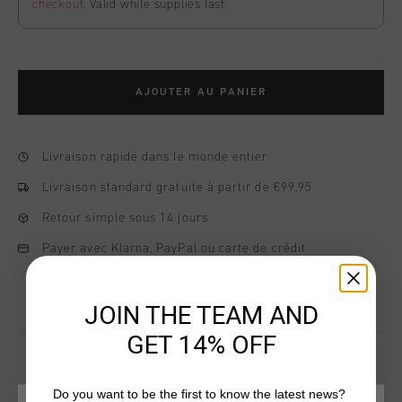
checkout
. Valid while supplies last.
AJOUTER AU PANIER
Livraison rapide dans le monde entier
Livraison standard gratuite à partir de €99,95
Retour simple sous 14 jours
Payer avec Klarna, PayPal ou carte de crédit
JOIN THE TEAM AND
GET 14% OFF
Do you want to be the first to know the latest news?