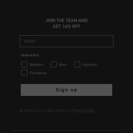
JOIN THE TEAM AND
GET 14% OFF
Email
Interests
Women
Men
Apparel
Footwear
Sign up
By signing up, you agree to the Cruyff
Privacy Policy
.